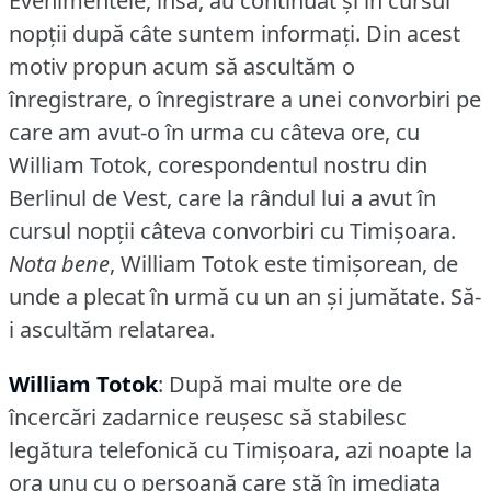
Evenimentele, însă, au continuat şi în cursul
nopţii după câte suntem informaţi.
Din acest
motiv propun acum să ascultăm o
înregistrare, o înregistrare a unei convorbiri pe
care am avut-o în urma cu câteva ore, cu
William Totok, corespondentul nostru din
Berlinul de Vest, care la rândul lui a avut în
cursul nopţii câteva convorbiri cu Timişoara.
Nota bene
, William Totok este timişorean, de
unde a plecat în urmă cu un an şi jumătate.
Să-
i ascultăm relatarea.
William Totok
: După mai multe ore de
încercări zadarnice reuşesc să stabilesc
legătura telefonică cu Timişoara, azi noapte la
ora unu cu o persoană care stă în imediata