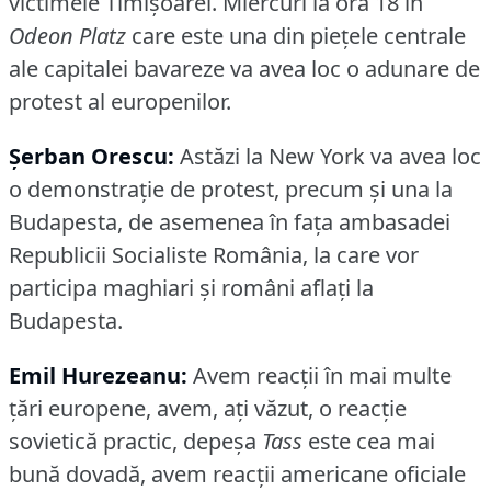
victimele Timişoarei.
Miercuri la ora 18 in
Odeon Platz
care este una din pieţele centrale
ale capitalei bavareze va avea loc o adunare de
protest al europenilor.
Şerban Orescu:
Astăzi la New York va avea loc
o demonstraţie de protest, precum şi una la
Budapesta, de asemenea în faţa ambasadei
Republicii Socialiste România, la care vor
participa maghiari şi români aflaţi la
Budapesta.
Emil Hurezeanu:
Avem reacţii în mai multe
ţări europene, avem, aţi văzut, o reacţie
sovietică practic, depeşa
Tass
este cea mai
bună dovadă, avem reacţii americane oficiale