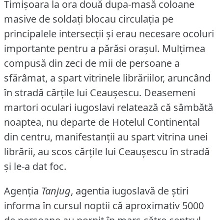
Timişoara la ora două dupa-masă coloane
masive de soldaţi blocau circulaţia pe
principalele intersecţii şi erau necesare ocoluri
importante pentru a părăsi oraşul.
Mulţimea
compusă din zeci de mii de persoane a
sfărâmat, a spart vitrinele librăriilor, aruncând
în stradă cărţile lui Ceauşescu.
Deasemeni
martori oculari iugoslavi relatează că sâmbătă
noaptea, nu departe de Hotelul Continental
din centru, manifestanţii au spart vitrina unei
librării, au scos cărţile lui Ceauşescu în stradă
şi le-a dat foc.
Agenţia
Tanjug
, agentia iugoslavă de ştiri
informa în cursul noptii că aproximativ 5000