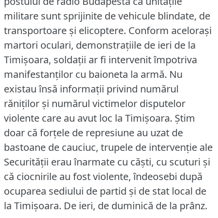
postului de radio Budapesta că unităţile
militare sunt sprijinite de vehicule blindate, de
transportoare şi elicoptere.
Conform aceloraşi
martori oculari, demonstraţiile de ieri de la
Timişoara, soldaţii ar fi intervenit împotriva
manifestanţilor cu baioneta la armă.
Nu
existau însă informaţii privind numărul
răniţilor şi numărul victimelor disputelor
violente care au avut loc la Timişoara.
Ştim
doar că forţele de represiune au uzat de
bastoane de cauciuc, trupele de intervenţie ale
Securităţii erau înarmate cu căşti, cu scuturi şi
că ciocnirile au fost violente, îndeosebi după
ocuparea sediului de partid şi de stat local de
la Timişoara.
De ieri, de duminică de la prânz.