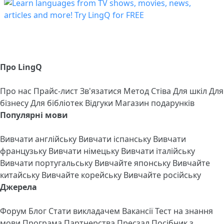
Про LingQ
Про нас
Прайс-лист
Зв'язатися
Метод Стіва
Для шкіл
Для
бізнесу
Для бібліотек
Відгуки
Магазин подарунків
Популярні мови
Вивчати англійську
Вивчати іспанську
Вивчати
французьку
Вивчати німецьку
Вивчати італійську
Вивчати португальську
Вивчайте японську
Вивчайте
китайську
Вивчайте корейську
Вивчайте російську
Джерела
Форум
Блог
Стати викладачем
Вакансії
Тест на знання
мови
Програма Партнерства
Пресзал
Посібник з