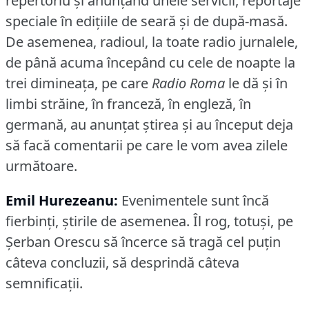
repertoriu şi anunţând unele servicii, reportaje
speciale în ediţiile de seară şi de după-masă.
De asemenea, radioul, la toate radio jurnalele,
de până acuma începând cu cele de noapte la
trei dimineaţa, pe care
Radio Roma
le dă şi în
limbi străine, în franceză, în engleză, în
germană, au anunţat ştirea şi au început deja
să facă comentarii pe care le vom avea zilele
următoare.
Emil Hurezeanu:
Evenimentele sunt încă
fierbinţi, ştirile de asemenea.
Îl rog, totuşi, pe
Şerban Orescu să încerce să tragă cel puţin
câteva concluzii, să desprindă câteva
semnificaţii.