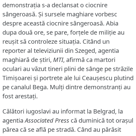
demonstraţia s-a declansat o ciocnire
sângeroasă.
Şi sursele maghiare vorbesc
despre această ciocnire sângeroasă.
Abia
dupa două ore, se pare, forţele de miliţie au
reuşit să controleze situaţia.
Citând un
reporter al televiziunii din Szeged, agentia
maghiară de ştiri,
MTI
, afirmă ca martori
oculari au văzut tineri plini de sânge pe străzile
Timişoarei şi portrete ale lui Ceauşescu plutind
pe canalul Bega.
Mulţi dintre demonstranţi au
fost arestaţi.
Călători iugoslavi au informat la Belgrad, la
agentia
Associated Press
că duminică tot oraşul
părea că se află pe stradă.
Când au părăsit