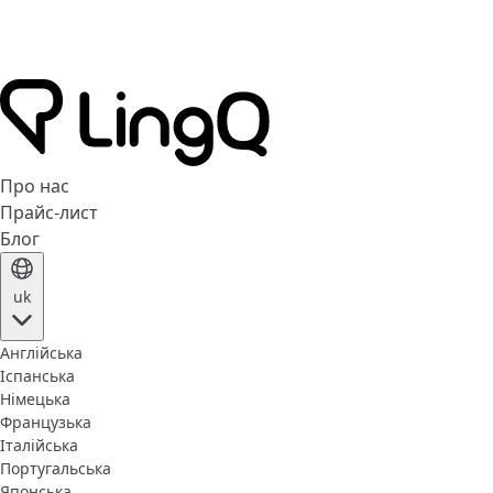
Про нас
Прайс-лист
Блог
uk
Англійська
Іспанська
Німецька
Французька
Італійська
Португальська
Японська