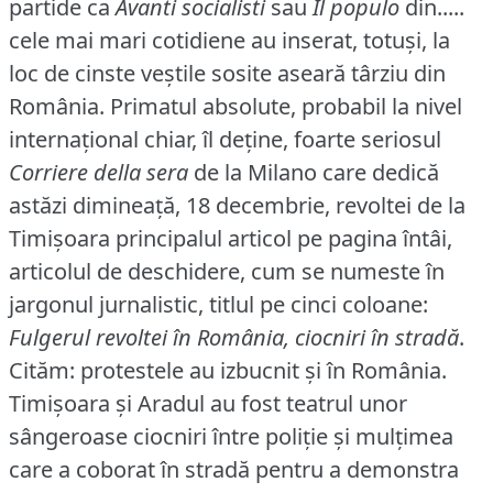
partide ca
Avanti socialisti
sau
Il populo
din.....
cele mai mari cotidiene au inserat, totuşi, la
loc de cinste veştile sosite aseară târziu din
România.
Primatul absolute, probabil la nivel
internaţional chiar, îl deţine, foarte seriosul
Corriere della sera
de la Milano care dedică
astăzi dimineaţă, 18 decembrie, revoltei de la
Timişoara principalul articol pe pagina întâi,
articolul de deschidere, cum se numeste în
jargonul jurnalistic, titlul pe cinci coloane:
Fulgerul revoltei în România, ciocniri în stradă
.
Cităm: protestele au izbucnit şi în România.
Timişoara şi Aradul au fost teatrul unor
sângeroase ciocniri între poliţie şi mulţimea
care a coborat în stradă pentru a demonstra