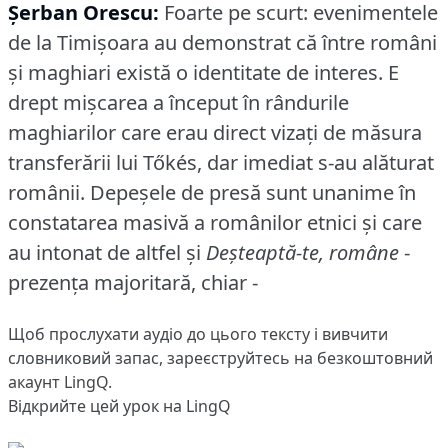
Şerban Orescu:
Foarte pe scurt: evenimentele
de la Timişoara au demonstrat că între români
şi maghiari există o identitate de interes.
E
drept mişcarea a început în rândurile
maghiarilor care erau direct vizaţi de măsura
transferării lui Tőkés, dar imediat s-au alăturat
românii.
Depeşele de presă sunt unanime în
constatarea masivă a românilor etnici şi care
au intonat de altfel şi
Deşteaptă-te, române
-
prezenţa majoritară, chiar -
Щоб прослухати аудіо до цього тексту і вивчити
словниковий запас,
зареєструйтесь
на безкоштовний
акаунт LingQ.
Відкрийте цей урок на LingQ