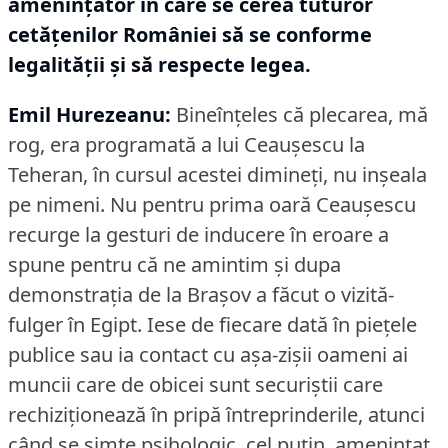
ameninţător în care se cerea tuturor
cetăţenilor României să se conforme
legalităţii şi să respecte legea.
Emil Hurezeanu:
Bineînţeles că plecarea, mă
rog, era programată a lui Ceauşescu la
Teheran, în cursul acestei dimineţi, nu inşeala
pe nimeni.
Nu pentru prima oară Ceauşescu
recurge la gesturi de inducere în eroare a
spune pentru că ne amintim şi dupa
demonstraţia de la Braşov a făcut o vizită-
fulger în Egipt.
Iese de fiecare dată în pieţele
publice sau ia contact cu aşa-zişii oameni ai
muncii care de obicei sunt securiştii care
rechiziţionează în pripă întreprinderile, atunci
când se simte psihologic, cel puţin, ameninţat.