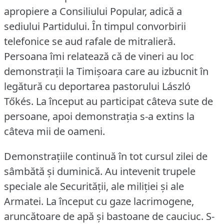
apropiere a Consiliului Popular, adică a
sediului Partidului.
În timpul convorbirii
telefonice se aud rafale de mitralieră.
Persoana îmi relatează că de vineri au loc
demonstraţii la Timişoara care au izbucnit în
legătură cu deportarea pastorului László
Tőkés.
La început au participat câteva sute de
persoane, apoi demonstraţia s-a extins la
câteva mii de oameni.
Demonstraţiile continuă în tot cursul zilei de
sâmbătă şi duminică.
Au intevenit trupele
speciale ale Securităţii, ale miliţiei şi ale
Armatei.
La început cu gaze lacrimogene,
aruncătoare de apă şi bastoane de cauciuc.
S-