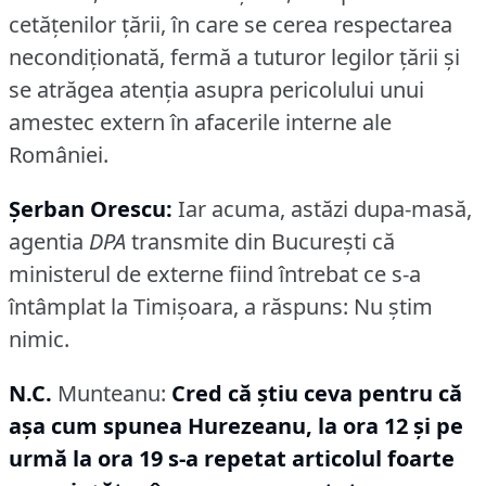
cetăţenilor ţării, în care se cerea respectarea
necondiţionată, fermă a tuturor legilor ţării şi
se atrăgea atenţia asupra pericolului unui
amestec extern în afacerile interne ale
României.
Şerban Orescu:
Iar acuma, astăzi dupa-masă,
agentia
DPA
transmite din Bucureşti că
ministerul de externe fiind întrebat ce s-a
întâmplat la Timişoara, a răspuns: Nu ştim
nimic.
N.C.
Munteanu:
Cred că ştiu ceva pentru că
aşa cum spunea Hurezeanu, la ora 12 şi pe
urmă la ora 19 s-a repetat articolul foarte