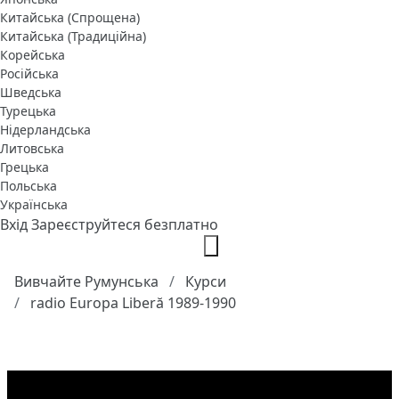
Китайська (Спрощена)
Китайська (Традиційна)
Корейська
Російська
Шведська
Турецька
Нідерландська
Литовська
Грецька
Польська
Українська
Вхід
Зареєструйтеся безплатно
Вивчайте Румунська
Курси
radio Europa Liberă 1989-1990