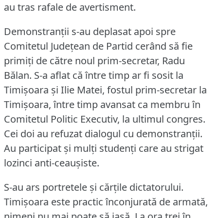
au tras rafale de avertisment.
Demonstranţii s-au deplasat apoi spre
Comitetul Judeţean de Partid cerând să fie
primiţi de către noul prim-secretar, Radu
Bălan.
S-a aflat că între timp ar fi sosit la
Timişoara şi Ilie Matei, fostul prim-secretar la
Timişoara, între timp avansat ca membru în
Comitetul Politic Executiv, la ultimul congres.
Cei doi au refuzat dialogul cu demonstranţii.
Au participat şi mulţi studenţi care au strigat
lozinci anti-ceauşiste.
S-au ars portretele şi cărţile dictatorului.
Timişoara este practic înconjurată de armată,
nimeni nu mai poate să iasă.
La ora trei în