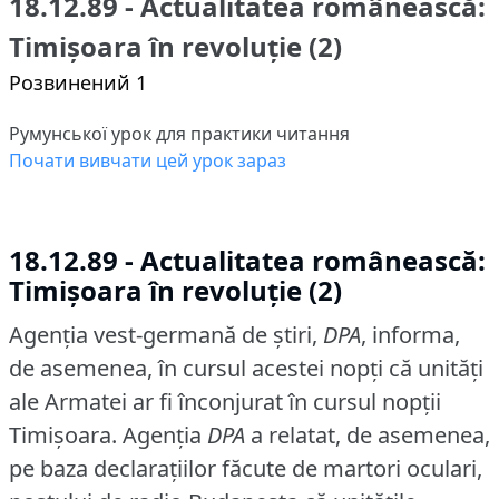
18.12.89 - Actualitatea românească:
Timișoara în revoluție (2)
Розвинений 1
Румунської урок для практики читання
Почати вивчати цей урок зараз
18.12.89 - Actualitatea românească:
Timișoara în revoluție (2)
Agenţia vest-germană de ştiri,
DPA
, informa,
de asemenea, în cursul acestei nopţi că unităţi
ale Armatei ar fi înconjurat în cursul nopţii
Timişoara.
Agenţia
DPA
a relatat, de asemenea,
pe baza declaraţiilor făcute de martori oculari,