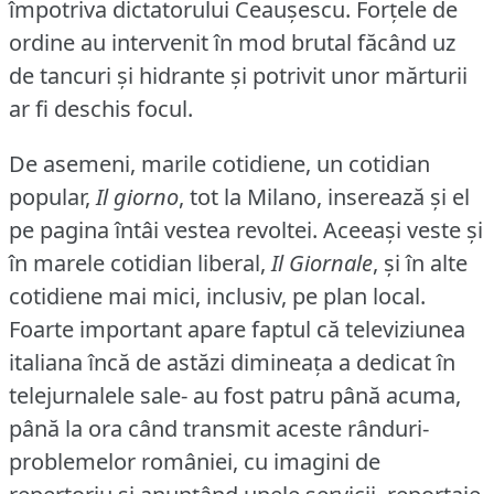
împotriva dictatorului Ceauşescu.
Forţele de
ordine au intervenit în mod brutal făcând uz
de tancuri şi hidrante şi potrivit unor mărturii
ar fi deschis focul.
De asemeni, marile cotidiene, un cotidian
popular,
Il giorno
, tot la Milano, inserează şi el
pe pagina întâi vestea revoltei.
Aceeaşi veste şi
în marele cotidian liberal,
Il Giornale
, şi în alte
cotidiene mai mici, inclusiv, pe plan local.
Foarte important apare faptul că televiziunea
italiana încă de astăzi dimineaţa a dedicat în
telejurnalele sale- au fost patru până acuma,
până la ora când transmit aceste rânduri-
problemelor româniei, cu imagini de