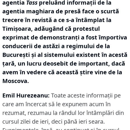
agentia
Tass
preluând informaţii de la
agentia maghiara de presă face o scurtă
trecere în revistă a ce s-a întâmplat la
Timişoara, adăugând că protestul
exprimat de demonstranţi a fost împortiva
conducerii de astăzi a regimului de la
Bucureşti şi al sistemului existent în acestă
ţară, un lucru deosebit de important, dacă
avem în vedere că această ştire vine de la
Moscova.
Emil Hurezeanu:
Toate aceste informaţii pe
care am încercat să le expunem acum în
rezumat, rezumau la rândul lor întâmplări din
cursul zilei de ieri, deci până ieri seara.