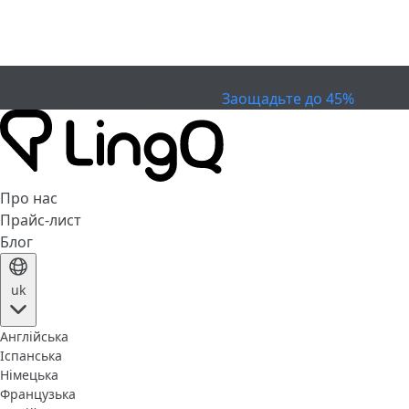
ЗАКІНЧИВСЯ
Святкуйте Кубок
Extended Sale
Заощадьте до 45%
Про нас
Прайс-лист
Блог
uk
Англійська
Іспанська
Німецька
Французька