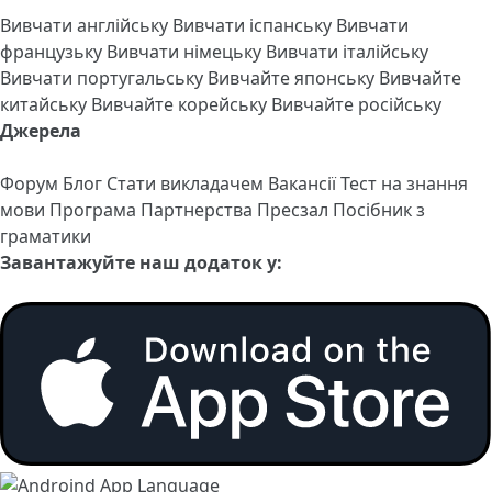
Вивчати англійську
Вивчати іспанську
Вивчати
французьку
Вивчати німецьку
Вивчати італійську
Вивчати португальську
Вивчайте японську
Вивчайте
китайську
Вивчайте корейську
Вивчайте російську
Джерела
Форум
Блог
Стати викладачем
Вакансії
Тест на знання
мови
Програма Партнерства
Пресзал
Посібник з
граматики
Завантажуйте наш додаток у: