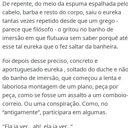
De repente, do meio da espuma espalhada pel
cabelo, barba e resto do corpo, saiu o eureka
tantas vezes repetido desde que um grego -
parece que filósofo - o gritou no banho de
imersão em que flutuava sem saber porquê até
esse tal eureka que o fez saltar da banheira.
Foi depois desse preciso, concreto e
aportuguesado eureka , soltado do duche e nã
do banho de imersão, que começou a lenta e
laboriosa montagem de um plano, peça por
peça, como se fosse um assalto a um comboio-
correio.
Ou uma conspiração.
Como, no
“antigamente”, participara em algumas.
"Ela ia ver...
ah!, ela ia ver...”