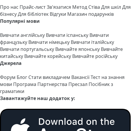
Про нас
Прайс-лист
Зв'язатися
Метод Стіва
Для шкіл
Для
бізнесу
Для бібліотек
Відгуки
Магазин подарунків
Популярні мови
Вивчати англійську
Вивчати іспанську
Вивчати
французьку
Вивчати німецьку
Вивчати італійську
Вивчати португальську
Вивчайте японську
Вивчайте
китайську
Вивчайте корейську
Вивчайте російську
Джерела
Форум
Блог
Стати викладачем
Вакансії
Тест на знання
мови
Програма Партнерства
Пресзал
Посібник з
граматики
Завантажуйте наш додаток у: