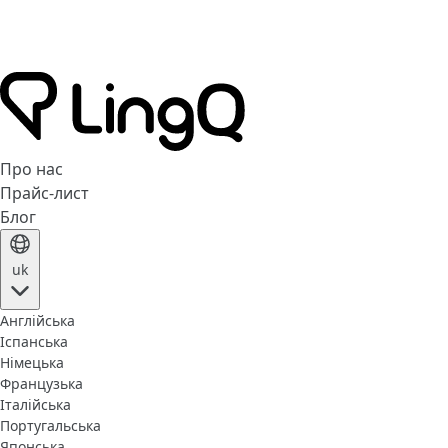
Про нас
Прайс-лист
Блог
uk
Англійська
Іспанська
Німецька
Французька
Італійська
Португальська
Японська