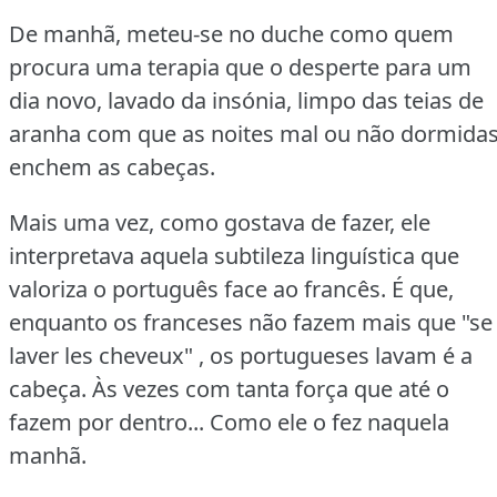
De manhã, meteu‑se no duche como quem
procura uma terapia que o desperte para um
dia novo, lavado da insónia, limpo das teias de
aranha com que as noites mal ou não dormida
enchem as cabeças.
Mais uma vez, como gostava de fazer, ele
interpretava aquela subtileza linguística que
valoriza o português face ao francês.
É que,
enquanto os franceses não fazem mais que "se
laver les cheveux" , os portugueses lavam é a
cabeça.
Às vezes com tanta força que até o
fazem por dentro... Como ele o fez naquela
manhã.