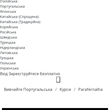
Італійська
Португальська
Японська
Китайська (Спрощена)
Китайська (Традиційна)
Корейська
Російська
Шведська
Турецька
Нідерландська
Литовська
Грецька
Польська
Українська
Вхід
Зареєструйтеся безплатно
Вивчайте Португальська
Курси
Parafernalha