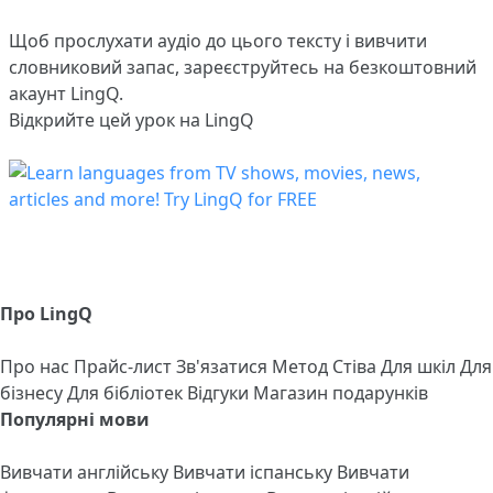
Щоб прослухати аудіо до цього тексту і вивчити
словниковий запас,
зареєструйтесь
на безкоштовний
акаунт LingQ.
Відкрийте цей урок на LingQ
Про LingQ
Про нас
Прайс-лист
Зв'язатися
Метод Стіва
Для шкіл
Для
бізнесу
Для бібліотек
Відгуки
Магазин подарунків
Популярні мови
Вивчати англійську
Вивчати іспанську
Вивчати