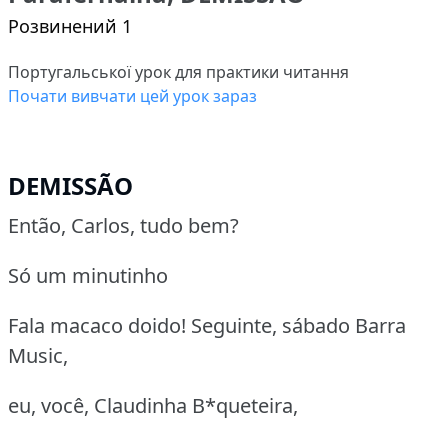
Розвинений 1
Португальської урок для практики читання
Почати вивчати цей урок зараз
DEMISSÃO
Então, Carlos, tudo bem?
Só um minutinho
Fala macaco doido! Seguinte, sábado Barra
Music,
eu, você, Claudinha B*queteira,