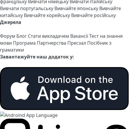
французьку
Вивчати німецьку
Вивчати італійську
Вивчати португальську
Вивчайте японську
Вивчайте
китайську
Вивчайте корейську
Вивчайте російську
Джерела
Форум
Блог
Стати викладачем
Вакансії
Тест на знання
мови
Програма Партнерства
Пресзал
Посібник з
граматики
Завантажуйте наш додаток у: