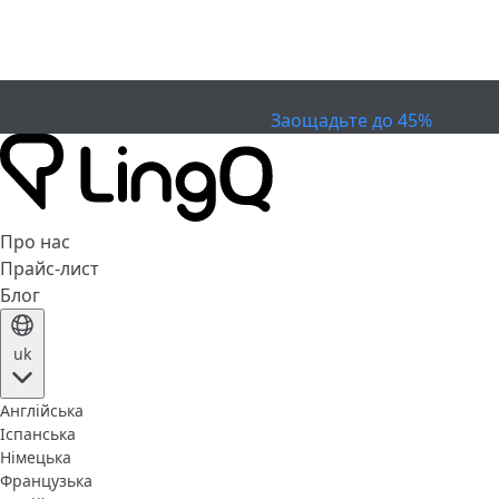
ЗАКІНЧИВСЯ
Святкуйте Кубок
Extended Sale
Заощадьте до 45%
Про нас
Прайс-лист
Блог
uk
Англійська
Іспанська
Німецька
Французька