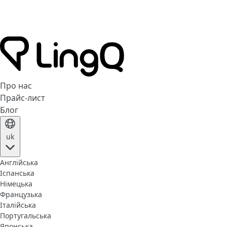
Про нас
Прайс-лист
Блог
uk
Англійська
Іспанська
Німецька
Французька
Італійська
Португальська
Японська