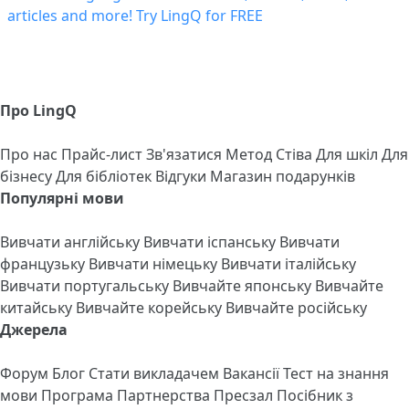
Про LingQ
Про нас
Прайс-лист
Зв'язатися
Метод Стіва
Для шкіл
Для
бізнесу
Для бібліотек
Відгуки
Магазин подарунків
Популярні мови
Вивчати англійську
Вивчати іспанську
Вивчати
французьку
Вивчати німецьку
Вивчати італійську
Вивчати португальську
Вивчайте японську
Вивчайте
китайську
Вивчайте корейську
Вивчайте російську
Джерела
Форум
Блог
Стати викладачем
Вакансії
Тест на знання
мови
Програма Партнерства
Пресзал
Посібник з