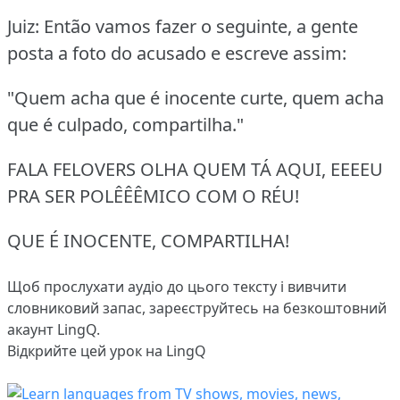
Juiz: Então vamos fazer o seguinte, a gente
posta a foto do acusado e escreve assim:
"Quem acha que é inocente curte, quem acha
que é culpado, compartilha."
FALA FELOVERS OLHA QUEM TÁ AQUI, EEEEU
PRA SER POLÊÊÊMICO COM O RÉU!
QUE É INOCENTE, COMPARTILHA!
Щоб прослухати аудіо до цього тексту і вивчити
словниковий запас,
зареєструйтесь
на безкоштовний
акаунт LingQ.
Відкрийте цей урок на LingQ