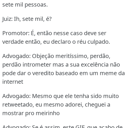
sete mil pessoas.
Juiz: Ih, sete mil, é?
Promotor: É, então nesse caso deve ser
verdade então, eu declaro o réu culpado.
Advogado: Objeção meritíssimo, perdão,
perdão intrometer mas a sua excelência não
pode dar o veredito baseado em um meme da
internet
Advogado: Mesmo que ele tenha sido muito
retweetado, eu mesmo adorei, cheguei a
mostrar pro meirinho
Advogado: Se é assim, este GIF, que acabo de