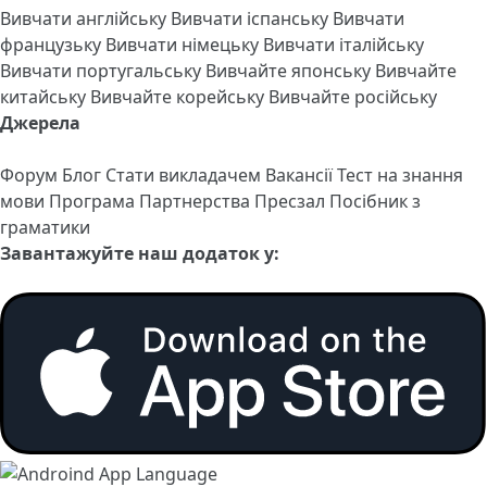
Вивчати англійську
Вивчати іспанську
Вивчати
французьку
Вивчати німецьку
Вивчати італійську
Вивчати португальську
Вивчайте японську
Вивчайте
китайську
Вивчайте корейську
Вивчайте російську
Джерела
Форум
Блог
Стати викладачем
Вакансії
Тест на знання
мови
Програма Партнерства
Пресзал
Посібник з
граматики
Завантажуйте наш додаток у: