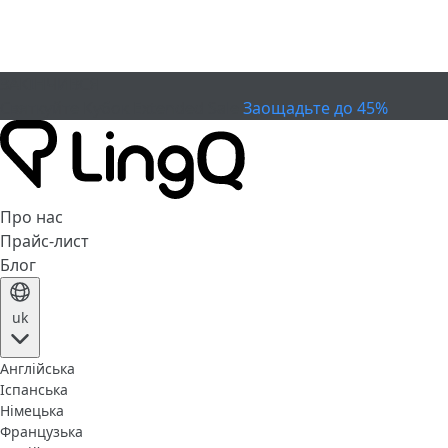
ЗАКІНЧИВСЯ
Святкуйте Кубок
Extended Sale
Заощадьте до 45%
Про нас
Прайс-лист
Блог
uk
Англійська
Іспанська
Німецька
Французька