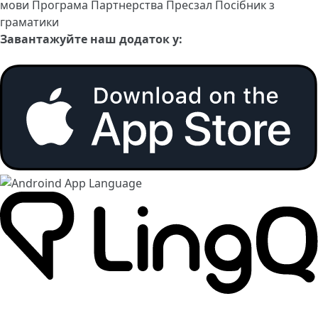
мови
Програма Партнерства
Пресзал
Посібник з
граматики
Завантажуйте наш додаток у: