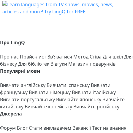
Про LingQ
Про нас
Прайс-лист
Зв'язатися
Метод Стіва
Для шкіл
Для
бізнесу
Для бібліотек
Відгуки
Магазин подарунків
Популярні мови
Вивчати англійську
Вивчати іспанську
Вивчати
французьку
Вивчати німецьку
Вивчати італійську
Вивчати португальську
Вивчайте японську
Вивчайте
китайську
Вивчайте корейську
Вивчайте російську
Джерела
Форум
Блог
Стати викладачем
Вакансії
Тест на знання