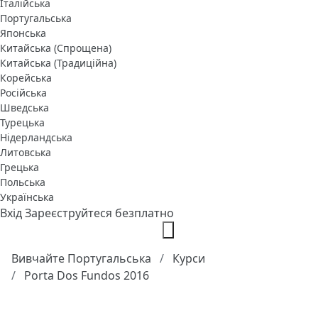
Італійська
Португальська
Японська
Китайська (Спрощена)
Китайська (Традиційна)
Корейська
Російська
Шведська
Турецька
Нідерландська
Литовська
Грецька
Польська
Українська
Вхід
Зареєструйтеся безплатно
Вивчайте Португальська
Курси
Porta Dos Fundos 2016