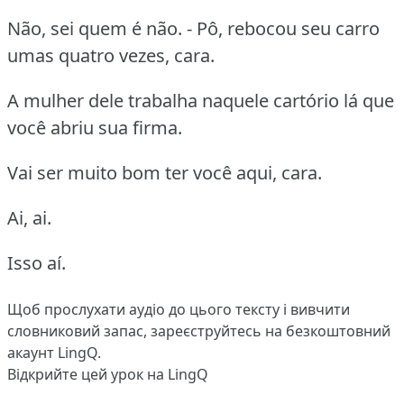
Não, sei quem é não. - Pô, rebocou seu carro
umas quatro vezes, cara.
A mulher dele trabalha naquele cartório lá que
você abriu sua firma.
Vai ser muito bom ter você aqui, cara.
Ai, ai.
Isso aí.
Щоб прослухати аудіо до цього тексту і вивчити
словниковий запас,
зареєструйтесь
на безкоштовний
акаунт LingQ.
Відкрийте цей урок на LingQ