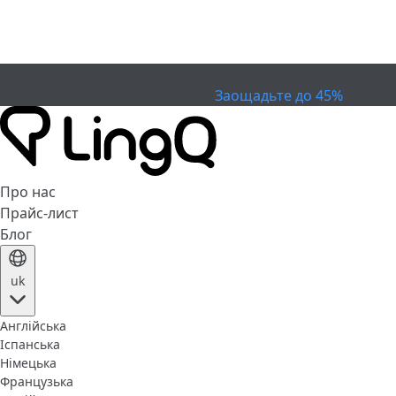
ЗАКІНЧИВСЯ
Святкуйте Кубок
Extended Sale
Заощадьте до 45%
Про нас
Прайс-лист
Блог
uk
Англійська
Іспанська
Німецька
Французька