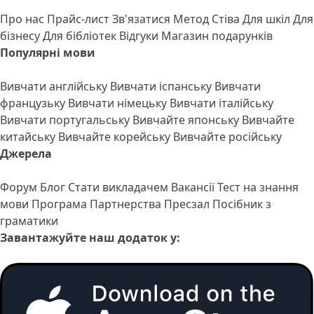
Про нас
Прайс-лист
Зв'язатися
Метод Стіва
Для шкіл
Для
бізнесу
Для бібліотек
Відгуки
Магазин подарунків
Популярні мови
Вивчати англійську
Вивчати іспанську
Вивчати
французьку
Вивчати німецьку
Вивчати італійську
Вивчати португальську
Вивчайте японську
Вивчайте
китайську
Вивчайте корейську
Вивчайте російську
Джерела
Форум
Блог
Стати викладачем
Вакансії
Тест на знання
мови
Програма Партнерства
Пресзал
Посібник з
граматики
Завантажуйте наш додаток у: