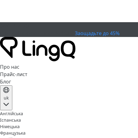
ЗАКІНЧИВСЯ
Святкуйте Кубок
Extended Sale
Заощадьте до 45%
Про нас
Прайс-лист
Блог
uk
Англійська
Іспанська
Німецька
Французька