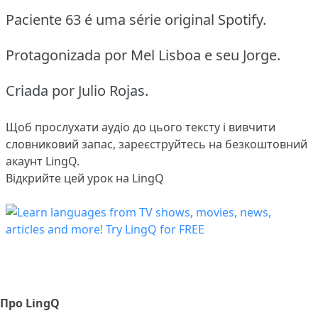
Paciente 63 é uma série original Spotify.
Protagonizada por Mel Lisboa e seu Jorge.
Criada por Julio Rojas.
Щоб прослухати аудіо до цього тексту і вивчити
словниковий запас,
зареєструйтесь
на безкоштовний
акаунт LingQ.
Відкрийте цей урок на LingQ
Про LingQ