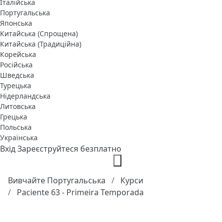
Італійська
Португальська
Японська
Китайська (Спрощена)
Китайська (Традиційна)
Корейська
Російська
Шведська
Турецька
Нідерландська
Литовська
Грецька
Польська
Українська
Вхід
Зареєструйтеся безплатно
Вивчайте Португальська
Курси
Paciente 63 - Primeira Temporada