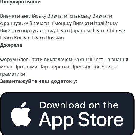
Популярні мови
Вивчати англійську
Вивчати іспанську
Вивчати
французьку
Вивчати німецьку
Вивчати італійську
Вивчати португальську
Learn Japanese
Learn Chinese
Learn Korean
Learn Russian
Джерела
Форум
Блог
Стати викладачем
Вакансії
Тест на знання
мови
Програма Партнерства
Пресзал
Посібник з
граматики
Завантажуйте наш додаток у: