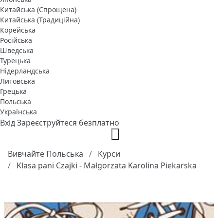
Китайська (Спрощена)
Китайська (Традиційна)
Корейська
Російська
Шведська
Турецька
Нідерландська
Литовська
Грецька
Польська
Українська
Вхід
Зареєструйтеся безплатно
Вивчайте Польська
Курси
Klasa pani Czajki - Małgorzata Karolina Piekarska