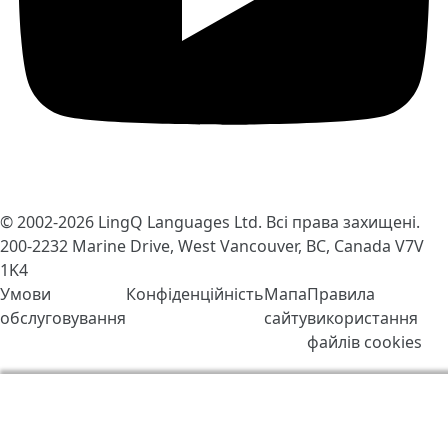
© 2002-2026
LingQ Languages Ltd.
Всі права захищені.
200-2232 Marine Drive, West Vancouver, BC, Canada
V7V
1K4
Умови
Конфіденційність
Мапа
Правила
обслуговування
сайту
використання
файлів cookies
Ми використовуємо файли cookie, щоб зробити
LingQ кращим. Відвідавши сайт, Ви погоджуєтесь з
нашими
правилами обробки файлів «cookie»
.