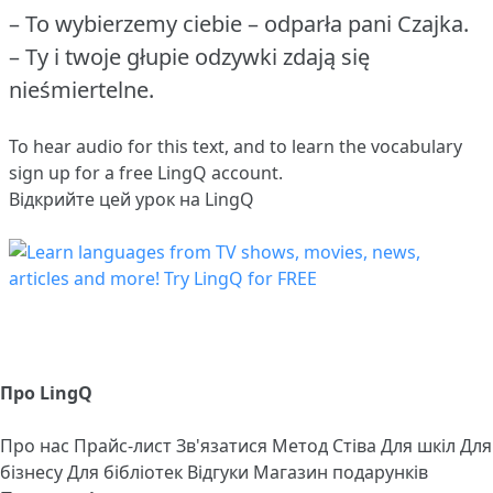
– To wybierzemy ciebie – odparła pani Czajka.
– Ty i twoje głupie odzywki zdają się
nieśmiertelne.
To hear audio for this text, and to learn the vocabulary
sign up
for a free LingQ account.
Відкрийте цей урок на LingQ
Про LingQ
Про нас
Прайс-лист
Зв'язатися
Метод Стіва
Для шкіл
Для
бізнесу
Для бібліотек
Відгуки
Магазин подарунків