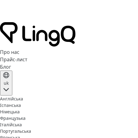
Про нас
Прайс-лист
Блог
uk
Англійська
Іспанська
Німецька
Французька
Італійська
Португальська
Японська