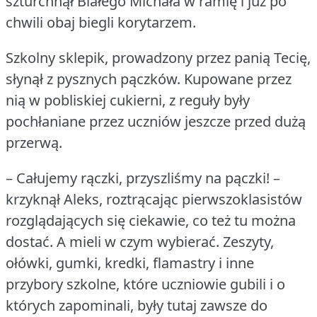
szturchnął Białego Michała w ramię i już po
chwili obaj biegli korytarzem.
Szkolny sklepik, prowadzony przez panią Tecię,
słynął z pysznych pączków.
Kupowane przez
nią w pobliskiej cukierni, z reguły były
pochłaniane przez uczniów jeszcze przed dużą
przerwą.
– Całujemy rączki, przyszliśmy na pączki!
–
krzyknął Aleks, roztrącając pierwszoklasistów
rozglądających się ciekawie, co też tu można
dostać.
A mieli w czym wybierać.
Zeszyty,
ołówki, gumki, kredki, flamastry i inne
przybory szkolne, które uczniowie gubili i o
których zapominali, były tutaj zawsze do