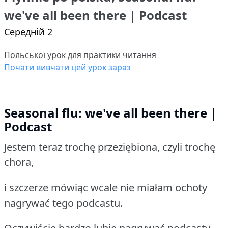
we've all been there | Podcast
Середній 2
Польської урок для практики читання
Почати вивчати цей урок зараз
Seasonal flu: we've all been there |
Podcast
Jestem teraz trochę przeziębiona, czyli trochę
chora,
i szczerze mówiąc wcale nie miałam ochoty
nagrywać tego podcastu.