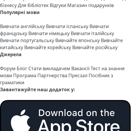
бізнесу
Для бібліотек
Відгуки
Магазин подарунків
Популярні мови
Вивчати англійську
Вивчати іспанську
Вивчати
французьку
Вивчати німецьку
Вивчати італійську
Вивчати португальську
Вивчайте японську
Вивчайте
китайську
Вивчайте корейську
Вивчайте російську
Джерела
Форум
Блог
Стати викладачем
Вакансії
Тест на знання
мови
Програма Партнерства
Пресзал
Посібник з
граматики
Завантажуйте наш додаток у: