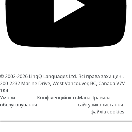
© 2002-2026
LingQ Languages Ltd.
Всі права захищені.
200-2232 Marine Drive, West Vancouver, BC, Canada
V7V
1K4
Умови
Конфіденційність
Мапа
Правила
обслуговування
сайту
використання
файлів cookies
Ми використовуємо файли cookie, щоб зробити