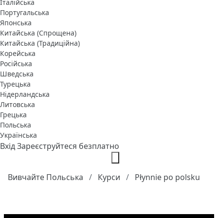
Італійська
Португальська
Японська
Китайська (Спрощена)
Китайська (Традиційна)
Корейська
Російська
Шведська
Турецька
Нідерландська
Литовська
Грецька
Польська
Українська
Вхід
Зареєструйтеся безплатно
Вивчайте Польська
Курси
Płynnie po polsku