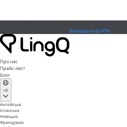
ЗАКІНЧИВСЯ
Святкуйте Кубок
Extended Sale
Заощадьте до 45%
Про нас
Прайс-лист
Блог
uk
Англійська
Іспанська
Німецька
Французька