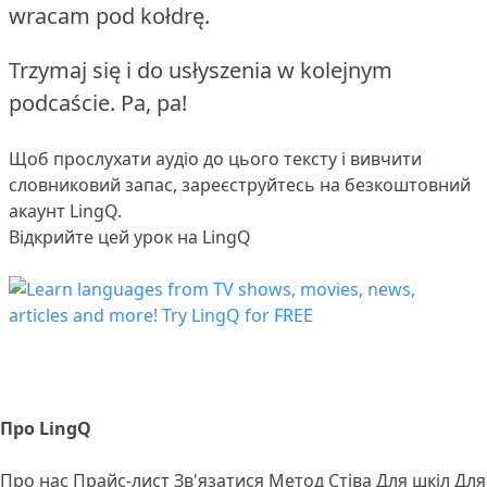
wracam pod kołdrę.
Trzymaj się i do usłyszenia w kolejnym
podcaście. Pa, pa!
Щоб прослухати аудіо до цього тексту і вивчити
словниковий запас,
зареєструйтесь
на безкоштовний
акаунт LingQ.
Відкрийте цей урок на LingQ
Про LingQ
Про нас
Прайс-лист
Зв'язатися
Метод Стіва
Для шкіл
Для