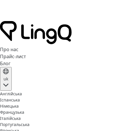
Про нас
Прайс-лист
Блог
uk
Англійська
Іспанська
Німецька
Французька
Італійська
Португальська
Японська