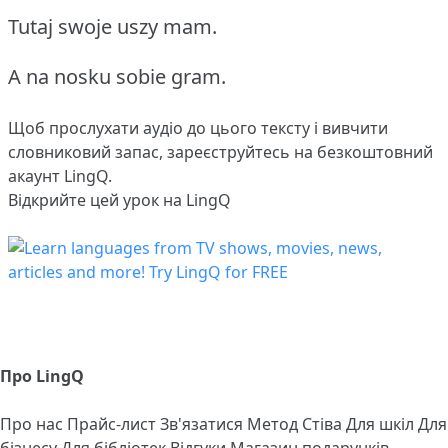
Tutaj swoje uszy mam.
A na nosku sobie gram.
Щоб прослухати аудіо до цього тексту і вивчити
словниковий запас,
зареєструйтесь
на безкоштовний
акаунт LingQ.
Відкрийте цей урок на LingQ
Про LingQ
Про нас
Прайс-лист
Зв'язатися
Метод Стіва
Для шкіл
Для
бізнесу
Для бібліотек
Відгуки
Магазин подарунків