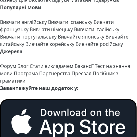
Популярні мови
Вивчати англійську
Вивчати іспанську
Вивчати
французьку
Вивчати німецьку
Вивчати італійську
Вивчати португальську
Вивчайте японську
Вивчайте
китайську
Вивчайте корейську
Вивчайте російську
Джерела
Форум
Блог
Стати викладачем
Вакансії
Тест на знання
мови
Програма Партнерства
Пресзал
Посібник з
граматики
Завантажуйте наш додаток у: