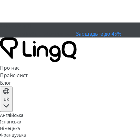
ЗАКІНЧИВСЯ
Святкуйте Кубок
Extended Sale
Заощадьте до 45%
Про нас
Прайс-лист
Блог
uk
Англійська
Іспанська
Німецька
Французька