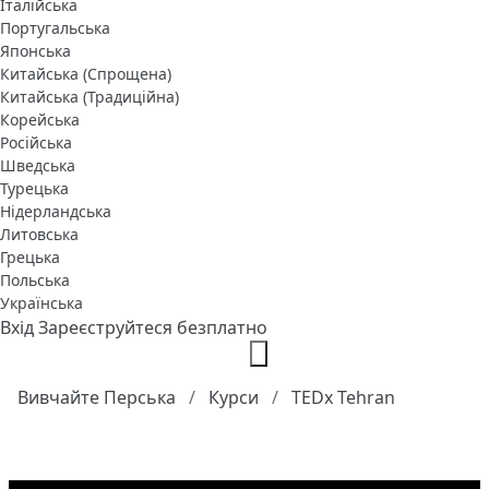
Італійська
Португальська
Японська
Китайська (Спрощена)
Китайська (Традиційна)
Корейська
Російська
Шведська
Турецька
Нідерландська
Литовська
Грецька
Польська
Українська
Вхід
Зареєструйтеся безплатно
Вивчайте Перська
Курси
TEDx Tehran