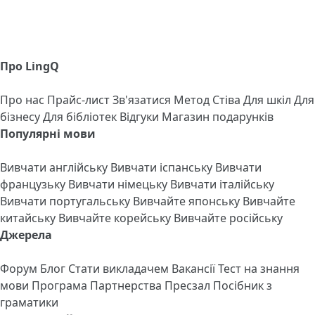
Про LingQ
Про нас
Прайс-лист
Зв'язатися
Метод Стіва
Для шкіл
Для
бізнесу
Для бібліотек
Відгуки
Магазин подарунків
Популярні мови
Вивчати англійську
Вивчати іспанську
Вивчати
французьку
Вивчати німецьку
Вивчати італійську
Вивчати португальську
Вивчайте японську
Вивчайте
китайську
Вивчайте корейську
Вивчайте російську
Джерела
Форум
Блог
Стати викладачем
Вакансії
Тест на знання
мови
Програма Партнерства
Пресзал
Посібник з
граматики