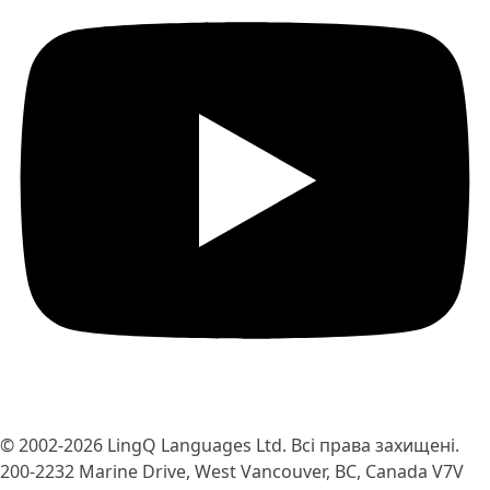
© 2002-2026
LingQ Languages Ltd.
Всі права захищені.
200-2232 Marine Drive, West Vancouver, BC, Canada
V7V