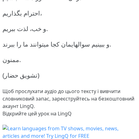
احترام بگذاریم،
و خب، لذت ببریم.
و ببینیم سوالهایمان کجا میتوانند ما را ببرند.
ممنون.
(تشویق حضار)
Щоб прослухати аудіо до цього тексту і вивчити
словниковий запас,
зареєструйтесь
на безкоштовний
акаунт LingQ.
Відкрийте цей урок на LingQ