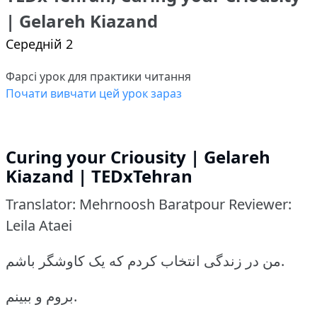
| Gelareh Kiazand
Середній 2
Фарсі урок для практики читання
Почати вивчати цей урок зараз
Curing your Criousity | Gelareh
Kiazand | TEDxTehran
Translator: Mehrnoosh Baratpour Reviewer:
Leila Ataei
من در زندگی انتخاب کردم که یک کاوشگر باشم.
بروم و ببینم.