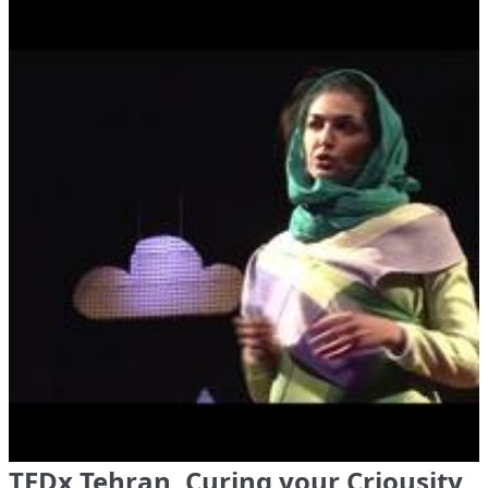
TEDx Tehran, Curing your Criousity