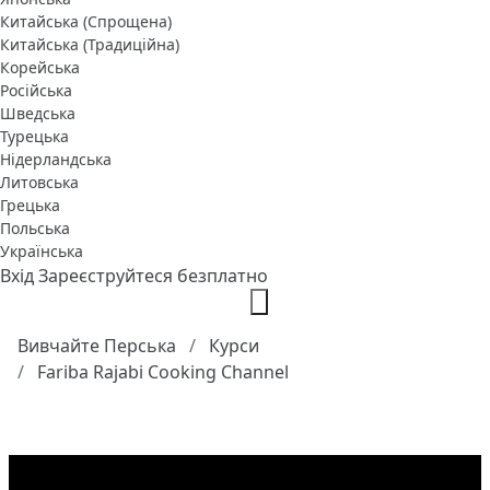
Китайська (Спрощена)
Китайська (Традиційна)
Корейська
Російська
Шведська
Турецька
Нідерландська
Литовська
Грецька
Польська
Українська
Вхід
Зареєструйтеся безплатно
Вивчайте Перська
Курси
Fariba Rajabi Cooking Channel