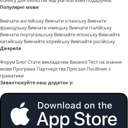
бізнесу
Для бібліотек
Відгуки
Магазин подарунків
Популярні мови
Вивчати англійську
Вивчати іспанську
Вивчати
французьку
Вивчати німецьку
Вивчати італійську
Вивчати португальську
Вивчайте японську
Вивчайте
китайську
Вивчайте корейську
Вивчайте російську
Джерела
Форум
Блог
Стати викладачем
Вакансії
Тест на знання
мови
Програма Партнерства
Пресзал
Посібник з
граматики
Завантажуйте наш додаток у: