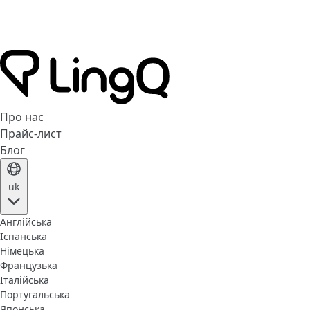
Про нас
Прайс-лист
Блог
uk
Англійська
Іспанська
Німецька
Французька
Італійська
Португальська
Японська