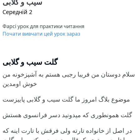
سیب و گلابی
Середній 2
Фарсі урок для практики читання
Почати вивчати цей урок зараз
گلت سیب و گلابی
سلام دوستان من فریبا رجبی هستم به آشپزخونه من
خوش اومدین
موضوع بلاگ امروز ما گلت سیب و گلابی پاییزست
گلت همونطوری که میدونید دسر فرانسوی هستش
در اصل از خانواده تارته ولی فرقش با تارت اینه که
ما تارت رو توی یک قالبی درست میکنیم ولی گلت