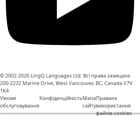
© 2002-2026
LingQ Languages Ltd.
Всі права захищені.
200-2232 Marine Drive, West Vancouver, BC, Canada
V7V
1K4
Умови
Конфіденційність
Мапа
Правила
обслуговування
сайту
використання
файлів cookies
Ми використовуємо файли cookie, щоб зробити
LingQ кращим. Відвідавши сайт, Ви погоджуєтесь з
нашими
правилами обробки файлів «cookie»
.