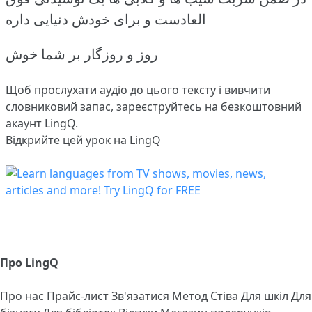
العادست و برای خودش دنیایی داره
روز و روزگار بر شما خوش
Щоб прослухати аудіо до цього тексту і вивчити
словниковий запас,
зареєструйтесь
на безкоштовний
акаунт LingQ.
Відкрийте цей урок на LingQ
Про LingQ
Про нас
Прайс-лист
Зв'язатися
Метод Стіва
Для шкіл
Для