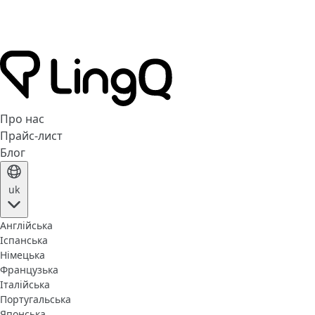
Про нас
Прайс-лист
Блог
uk
Англійська
Іспанська
Німецька
Французька
Італійська
Португальська
Японська