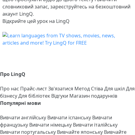
словниковий запас,
зареєструйтесь
на безкоштовний
акаунт LingQ.
Відкрийте цей урок на LingQ
Про LingQ
Про нас
Прайс-лист
Зв'язатися
Метод Стіва
Для шкіл
Для
бізнесу
Для бібліотек
Відгуки
Магазин подарунків
Популярні мови
Вивчати англійську
Вивчати іспанську
Вивчати
французьку
Вивчати німецьку
Вивчати італійську
Вивчати португальську
Вивчайте японську
Вивчайте