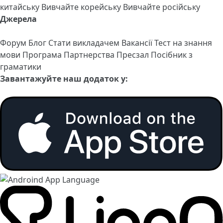
китайську
Вивчайте корейську
Вивчайте російську
Джерела
Форум
Блог
Стати викладачем
Вакансії
Тест на знання
мови
Програма Партнерства
Пресзал
Посібник з
граматики
Завантажуйте наш додаток у: