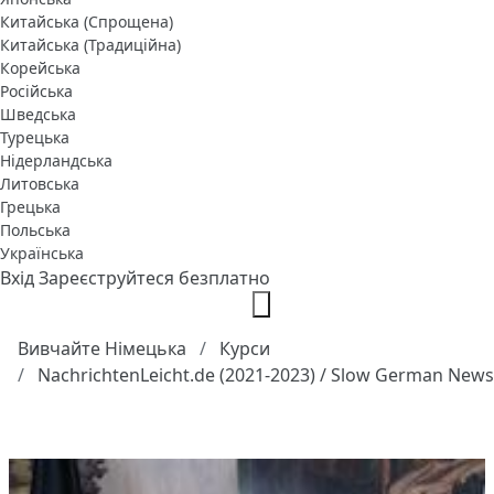
Китайська (Спрощена)
Китайська (Традиційна)
Корейська
Російська
Шведська
Турецька
Нідерландська
Литовська
Грецька
Польська
Українська
Вхід
Зареєструйтеся безплатно
Вивчайте Німецька
Курси
NachrichtenLeicht.de (2021-2023) / Slow German News