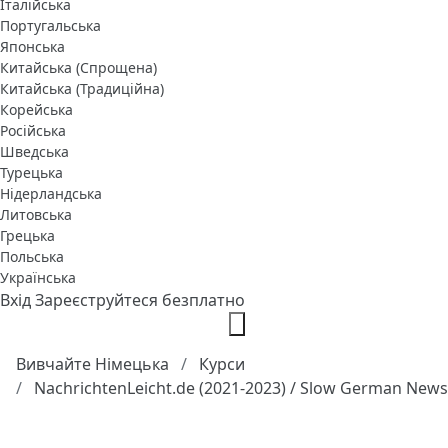
Італійська
Португальська
Японська
Китайська (Спрощена)
Китайська (Традиційна)
Корейська
Російська
Шведська
Турецька
Нідерландська
Литовська
Грецька
Польська
Українська
Вхід
Зареєструйтеся безплатно
Вивчайте Німецька
Курси
NachrichtenLeicht.de (2021-2023) / Slow German News