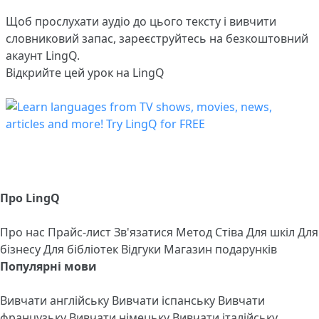
Щоб прослухати аудіо до цього тексту і вивчити
словниковий запас,
зареєструйтесь
на безкоштовний
акаунт LingQ.
Відкрийте цей урок на LingQ
Про LingQ
Про нас
Прайс-лист
Зв'язатися
Метод Стіва
Для шкіл
Для
бізнесу
Для бібліотек
Відгуки
Магазин подарунків
Популярні мови
Вивчати англійську
Вивчати іспанську
Вивчати
французьку
Вивчати німецьку
Вивчати італійську