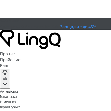
ЗАКІНЧИВСЯ
Святкуйте Кубок
Extended Sale
Заощадьте до 45%
Про нас
Прайс-лист
Блог
uk
Англійська
Іспанська
Німецька
Французька