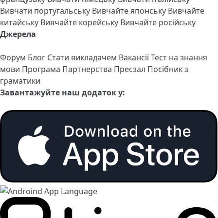
Вивчати португальську
Вивчайте японську
Вивчайте
китайську
Вивчайте корейську
Вивчайте російську
Джерела
Форум
Блог
Стати викладачем
Вакансії
Тест на знання
мови
Програма Партнерства
Пресзал
Посібник з
граматики
Завантажуйте наш додаток у: