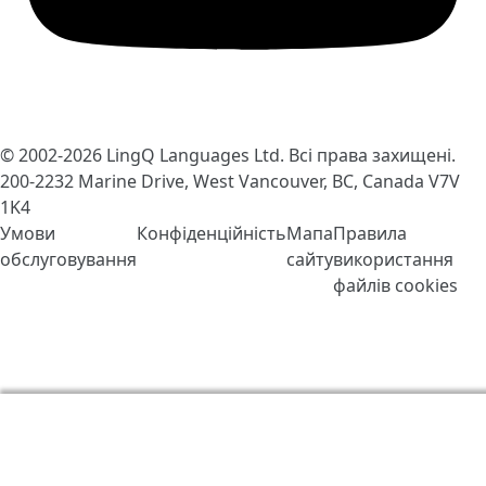
© 2002-2026
LingQ Languages Ltd.
Всі права захищені.
200-2232 Marine Drive, West Vancouver, BC, Canada
V7V
1K4
Умови
Конфіденційність
Мапа
Правила
обслуговування
сайту
використання
файлів cookies
Ми використовуємо файли cookie, щоб зробити
LingQ кращим. Відвідавши сайт, Ви погоджуєтесь з
нашими
правилами обробки файлів «cookie»
.