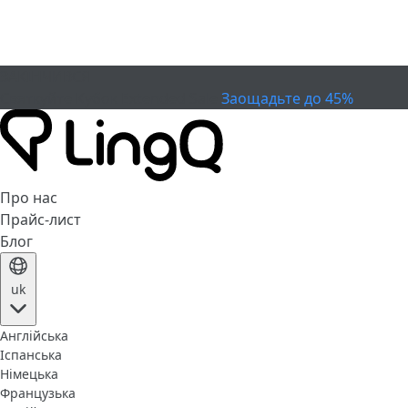
ЗАКІНЧИВСЯ
Святкуйте Кубок
Extended Sale
Заощадьте до 45%
Про нас
Прайс-лист
Блог
uk
Англійська
Іспанська
Німецька
Французька