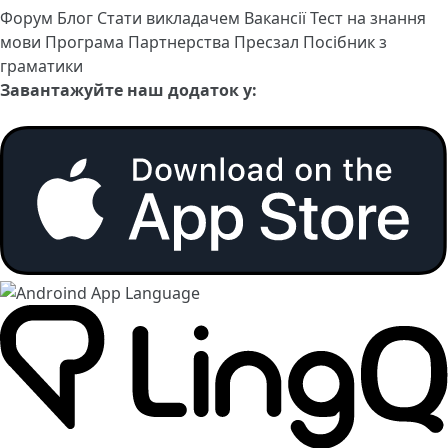
Форум
Блог
Стати викладачем
Вакансії
Тест на знання
мови
Програма Партнерства
Пресзал
Посібник з
граматики
Завантажуйте наш додаток у: