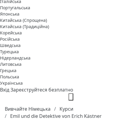
Італійська
Португальська
Японська
Китайська (Спрощена)
Китайська (Традиційна)
Корейська
Російська
Шведська
Турецька
Нідерландська
Литовська
Грецька
Польська
Українська
Вхід
Зареєструйтеся безплатно
Вивчайте Німецька
Курси
Emil und die Detektive von Erich Kästner