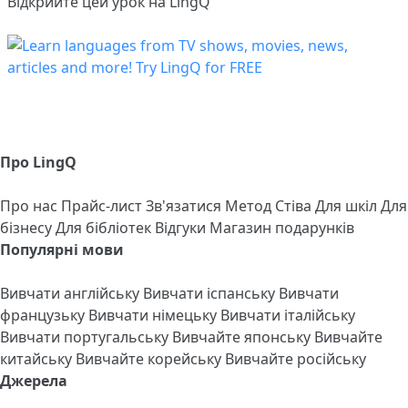
Відкрийте цей урок на LingQ
Про LingQ
Про нас
Прайс-лист
Зв'язатися
Метод Стіва
Для шкіл
Для
бізнесу
Для бібліотек
Відгуки
Магазин подарунків
Популярні мови
Вивчати англійську
Вивчати іспанську
Вивчати
французьку
Вивчати німецьку
Вивчати італійську
Вивчати португальську
Вивчайте японську
Вивчайте
китайську
Вивчайте корейську
Вивчайте російську
Джерела