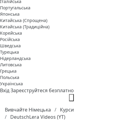
Італійська
Португальська
Японська
Китайська (Спрощена)
Китайська (Традиційна)
Корейська
Російська
Шведська
Турецька
Нідерландська
Литовська
Грецька
Польська
Українська
Вхід
Зареєструйтеся безплатно
Вивчайте Німецька
Курси
DeutschLera Videos (YT)