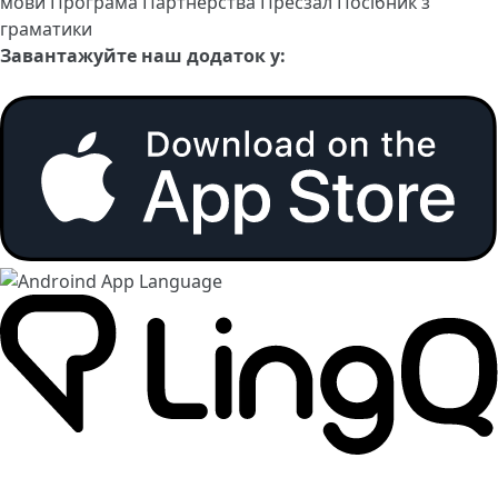
мови
Програма Партнерства
Пресзал
Посібник з
граматики
Завантажуйте наш додаток у: