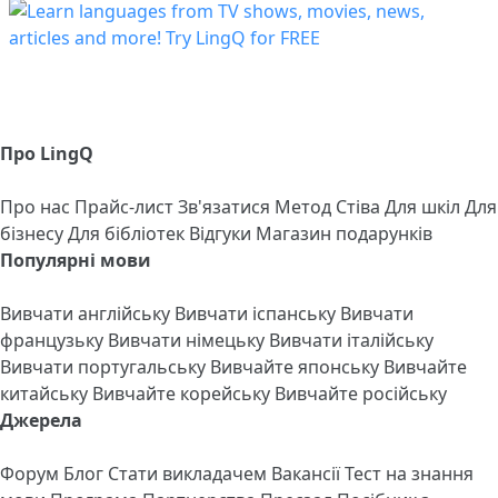
Про LingQ
Про нас
Прайс-лист
Зв'язатися
Метод Стіва
Для шкіл
Для
бізнесу
Для бібліотек
Відгуки
Магазин подарунків
Популярні мови
Вивчати англійську
Вивчати іспанську
Вивчати
французьку
Вивчати німецьку
Вивчати італійську
Вивчати португальську
Вивчайте японську
Вивчайте
китайську
Вивчайте корейську
Вивчайте російську
Джерела
Форум
Блог
Стати викладачем
Вакансії
Тест на знання