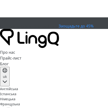
ЗАКІНЧИВСЯ
Святкуйте Кубок
Extended Sale
Заощадьте до 45%
Про нас
Прайс-лист
Блог
uk
Англійська
Іспанська
Німецька
Французька