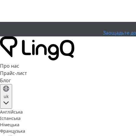
ЗАКІНЧИВСЯ
Святкуйте Кубок
Extended Sale
Заощадьте до
Про нас
Прайс-лист
Блог
uk
Англійська
Іспанська
Німецька
Французька