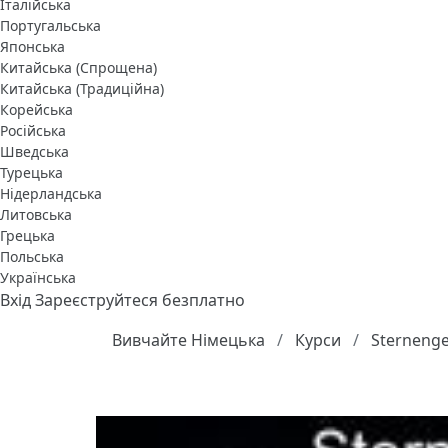
Італійська
Португальська
Японська
Китайська (Спрощена)
Китайська (Традиційна)
Корейська
Російська
Шведська
Турецька
Нідерландська
Литовська
Грецька
Польська
Українська
Вхід
Зареєструйтеся безплатно
Вивчайте Німецька
Курси
Sternenge