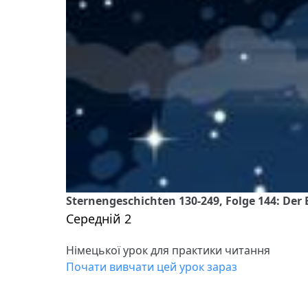
Sternengeschichten 130-249, Folge 144: Der 
Середній 2
Німецької урок для практики читання
Почати вивчати цей урок зараз