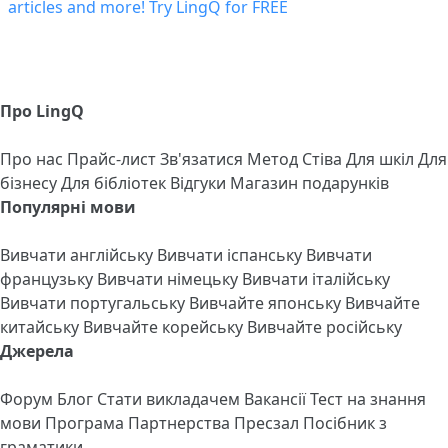
Про LingQ
Про нас
Прайс-лист
Зв'язатися
Метод Стіва
Для шкіл
Для
бізнесу
Для бібліотек
Відгуки
Магазин подарунків
Популярні мови
Вивчати англійську
Вивчати іспанську
Вивчати
французьку
Вивчати німецьку
Вивчати італійську
Вивчати португальську
Вивчайте японську
Вивчайте
китайську
Вивчайте корейську
Вивчайте російську
Джерела
Форум
Блог
Стати викладачем
Вакансії
Тест на знання
мови
Програма Партнерства
Пресзал
Посібник з
граматики