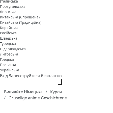
Італійська
Португальська
Японська
Китайська (Спрощена)
Китайська (Традиційна)
Корейська
Російська
Шведська
Турецька
Нідерландська
Литовська
Грецька
Польська
Українська
Вхід
Зареєструйтеся безплатно
Вивчайте Німецька
Курси
Gruselige anime Geschichtene