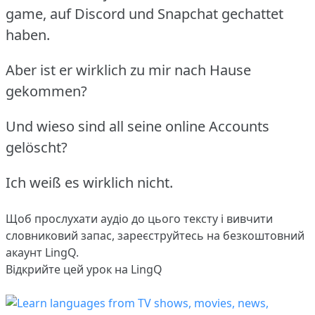
game, auf Discord und Snapchat gechattet
haben.
Aber ist er wirklich zu mir nach Hause
gekommen?
Und wieso sind all seine online Accounts
gelöscht?
Ich weiß es wirklich nicht.
Щоб прослухати аудіо до цього тексту і вивчити
словниковий запас,
зареєструйтесь
на безкоштовний
акаунт LingQ.
Відкрийте цей урок на LingQ