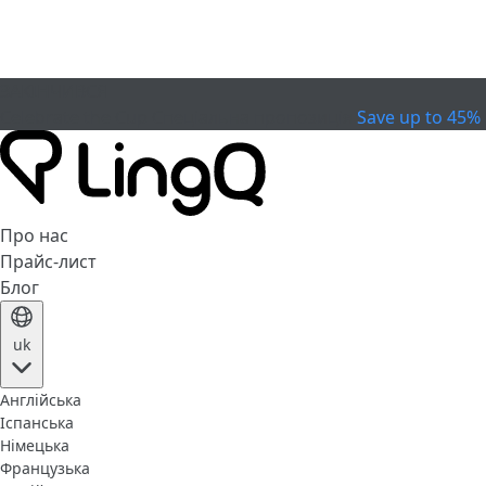
ЗАКІНЧИВСЯ
Celebrate the Cup
Спеціальна пропозиція
Save up to 45%
Про нас
Прайс-лист
Блог
uk
Англійська
Іспанська
Німецька
Французька