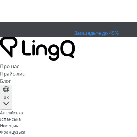
ЗАКІНЧИВСЯ
Святкуйте Кубок
Extended Sale
Заощадьте до 45%
Про нас
Прайс-лист
Блог
uk
Англійська
Іспанська
Німецька
Французька