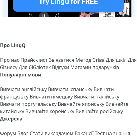
Про LingQ
Про нас
Прайс-лист
Зв'язатися
Метод Стіва
Для шкіл
Для
бізнесу
Для бібліотек
Відгуки
Магазин подарунків
Популярні мови
Вивчати англійську
Вивчати іспанську
Вивчати
французьку
Вивчати німецьку
Вивчати італійську
Вивчати португальську
Вивчайте японську
Вивчайте
китайську
Вивчайте корейську
Вивчайте російську
Джерела
Форум
Блог
Стати викладачем
Вакансії
Тест на знання