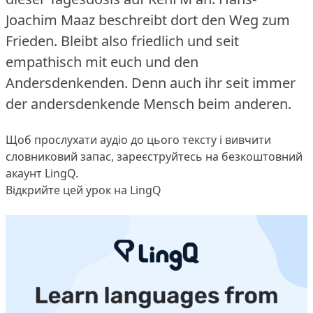
Joachim Maaz beschreibt dort den Weg zum
Frieden.
Bleibt also friedlich und seit
empathisch mit euch und den
Andersdenkenden.
Denn auch ihr seit immer
der andersdenkende Mensch beim anderen.
Щоб прослухати аудіо до цього тексту і вивчити
словниковий запас,
зареєструйтесь
на безкоштовний
акаунт LingQ.
Відкрийте цей урок на LingQ