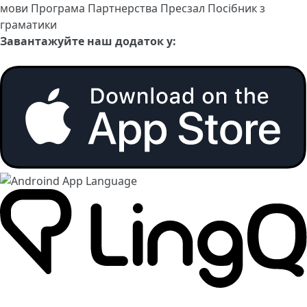
мови
Програма Партнерства
Пресзал
Посібник з
граматики
Завантажуйте наш додаток у: