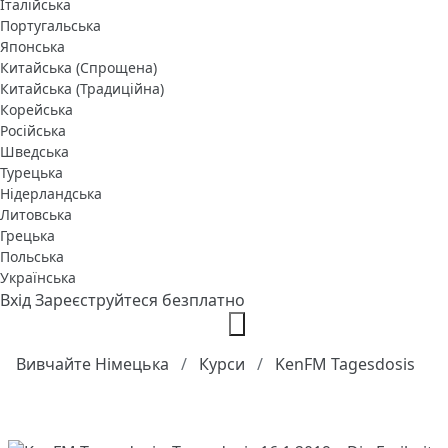
Італійська
Португальська
Японська
Китайська (Спрощена)
Китайська (Традиційна)
Корейська
Російська
Шведська
Турецька
Нідерландська
Литовська
Грецька
Польська
Українська
Вхід
Зареєструйтеся безплатно
Вивчайте Німецька
Курси
KenFM Tagesdosis