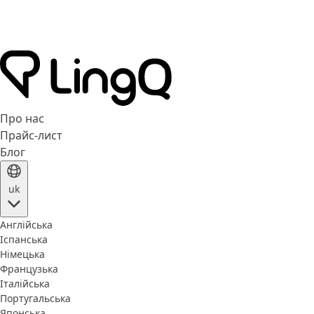
Про нас
Прайс-лист
Блог
uk
Англійська
Іспанська
Німецька
Французька
Італійська
Португальська
Японська