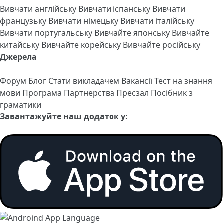
Вивчати англійську
Вивчати іспанську
Вивчати
французьку
Вивчати німецьку
Вивчати італійську
Вивчати португальську
Вивчайте японську
Вивчайте
китайську
Вивчайте корейську
Вивчайте російську
Джерела
Форум
Блог
Стати викладачем
Вакансії
Тест на знання
мови
Програма Партнерства
Пресзал
Посібник з
граматики
Завантажуйте наш додаток у: