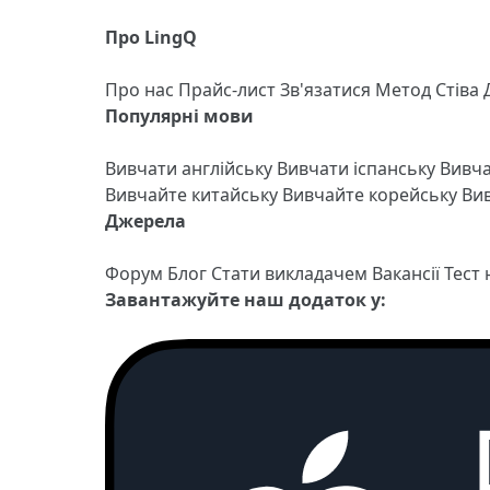
Про LingQ
Про нас
Прайс-лист
Зв'язатися
Метод Стіва
Популярні мови
Вивчати англійську
Вивчати іспанську
Вивч
Вивчайте китайську
Вивчайте корейську
Вив
Джерела
Форум
Блог
Стати викладачем
Вакансії
Тест
Завантажуйте наш додаток у: