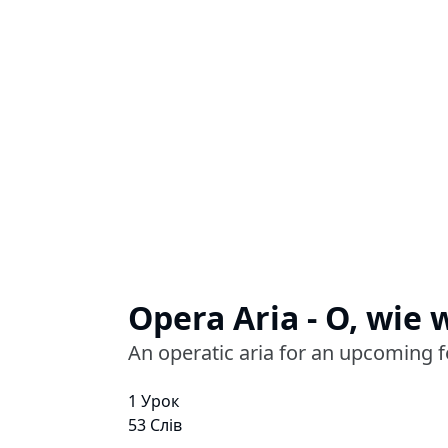
Opera Aria - O, wie 
An operatic aria for an upcoming fes
1 Урок
53 Слів