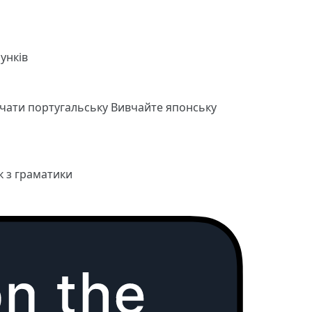
унків
чати португальську
Вивчайте японську
к з граматики