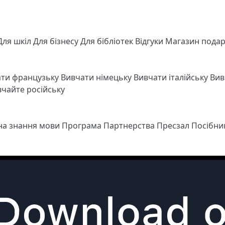
Для шкіл
Для бізнесу
Для бібліотек
Відгуки
Магазин подар
ати французьку
Вивчати німецьку
Вивчати італійську
Вив
чайте російську
 на знання мови
Програма Партнерства
Пресзал
Посібни