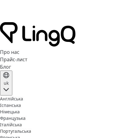
Про нас
Прайс-лист
Блог
uk
Англійська
Іспанська
Німецька
Французька
Італійська
Португальська
Японська