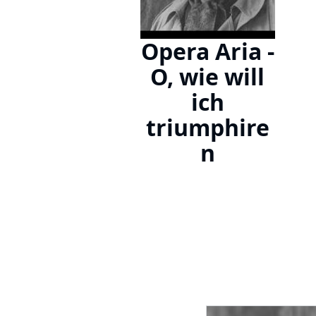
Opera Aria -
O, wie will
ich
triumphire
n