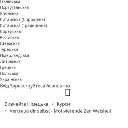
Італійська
Португальська
Японська
Китайська (Спрощена)
Китайська (Традиційна)
Корейська
Російська
Шведська
Турецька
Нідерландська
Литовська
Грецька
Польська
Українська
Вхід
Зареєструйтеся безплатно
Вивчайте Німецька
Курси
Vertraue dir selbst - Motivierende Zen Weisheit