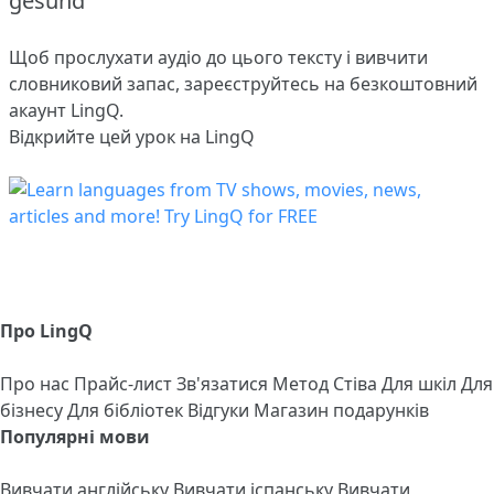
gesund
Щоб прослухати аудіо до цього тексту і вивчити
словниковий запас,
зареєструйтесь
на безкоштовний
акаунт LingQ.
Відкрийте цей урок на LingQ
Про LingQ
Про нас
Прайс-лист
Зв'язатися
Метод Стіва
Для шкіл
Для
бізнесу
Для бібліотек
Відгуки
Магазин подарунків
Популярні мови
Вивчати англійську
Вивчати іспанську
Вивчати