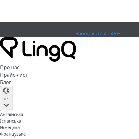
ЗАКІНЧИВСЯ
Святкуйте Кубок
Extended Sale
Заощадьте до 45%
Про нас
Прайс-лист
Блог
uk
Англійська
Іспанська
Німецька
Французька