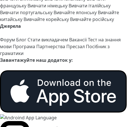
французьку
Вивчати німецьку
Вивчати італійську
Вивчати португальську
Вивчайте японську
Вивчайте
китайську
Вивчайте корейську
Вивчайте російську
Джерела
Форум
Блог
Стати викладачем
Вакансії
Тест на знання
мови
Програма Партнерства
Пресзал
Посібник з
граматики
Завантажуйте наш додаток у: