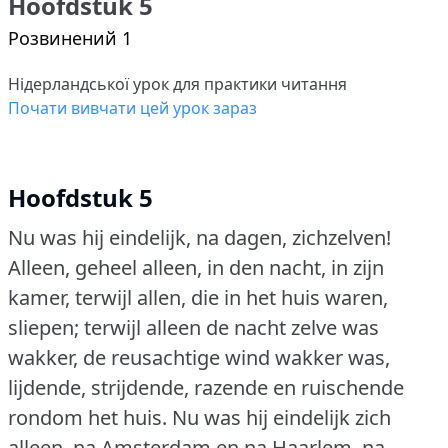
Hoofdstuk 5
Розвинений 1
Нідерландської урок для практики читання
Почати вивчати цей урок зараз
Hoofdstuk 5
Nu was hij eindelijk, na dagen, zichzelven!
Alleen, geheel alleen, in den nacht, in zijn
kamer, terwijl allen, die in het huis waren,
sliepen; terwijl alleen de nacht zelve was
wakker, de reusachtige wind wakker was,
lijdende, strijdende, razende en ruischende
rondom het huis.
Nu was hij eindelijk zich
alleen, na Amsterdam en na Haarlem, na