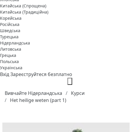
Китайська (Спрощена)
Китайська (Традиційна)
Корейська
Російська
Шведська
Турецька
Нідерландська
Литовська
Грецька
Польська
Українська
Вхід
Зареєструйтеся безплатно
Вивчайте Нідерландська
Курси
Het heilige weten (part 1)