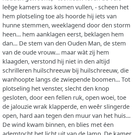
leêge kamers was komen vullen, - scheen het
hem plotseling toe als hoorde hij iets van
hunne stemmen, weeklagend door den storm
heen... hem aanklagen eerst, beklagen hem
dan... De stem van den Ouden Man, de stem
van de oude vrouw... maar wàt zij hem
klaagden, verstond hij niet in den altijd
schrilleren huilschreeuw bij huilschreeuw, die
wanhoopte langs de zwiepende boomen... Tot
plotseling het venster, slecht den knop
gesloten, door een fellen ruk, open woei, toe
de jalouzie wrak klapperde, en weêr slingerde
open, hard aan tegen den muur van het huis...
De wind kwam binnen, en blies met éen
ademtocht het licht uit van de lamp.
De kamer