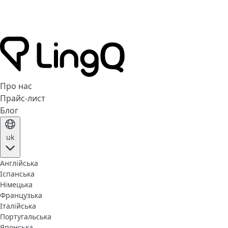
Про нас
Прайс-лист
Блог
uk
Англійська
Іспанська
Німецька
Французька
Італійська
Португальська
Японська