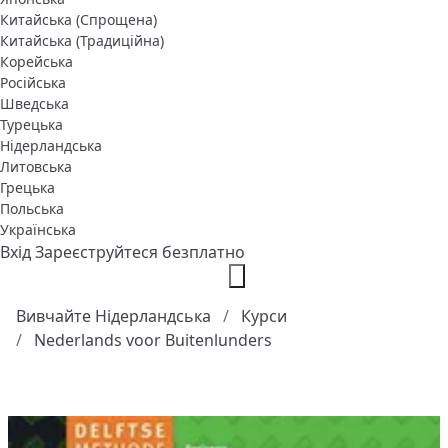
Китайська (Спрощена)
Китайська (Традиційна)
Корейська
Російська
Шведська
Турецька
Нідерландська
Литовська
Грецька
Польська
Українська
Вхід
Зареєструйтеся безплатно
Вивчайте Нідерландська
Курси
Nederlands voor Buitenlunders