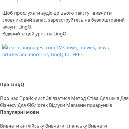
Щоб прослухати аудіо до цього тексту і вивчити
словниковий запас,
зареєструйтесь
на безкоштовний
акаунт LingQ.
Відкрийте цей урок на LingQ
Про LingQ
Про нас
Прайс-лист
Зв'язатися
Метод Стіва
Для шкіл
Для
бізнесу
Для бібліотек
Відгуки
Магазин подарунків
Популярні мови
Вивчати англійську
Вивчати іспанську
Вивчати