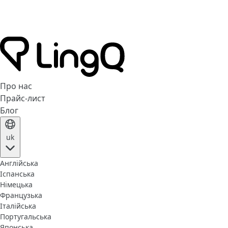
Про нас
Прайс-лист
Блог
uk
Англійська
Іспанська
Німецька
Французька
Італійська
Португальська
Японська