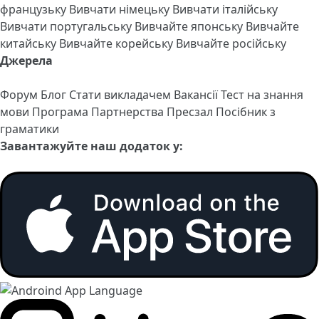
французьку
Вивчати німецьку
Вивчати італійську
Вивчати португальську
Вивчайте японську
Вивчайте
китайську
Вивчайте корейську
Вивчайте російську
Джерела
Форум
Блог
Стати викладачем
Вакансії
Тест на знання
мови
Програма Партнерства
Пресзал
Посібник з
граматики
Завантажуйте наш додаток у: