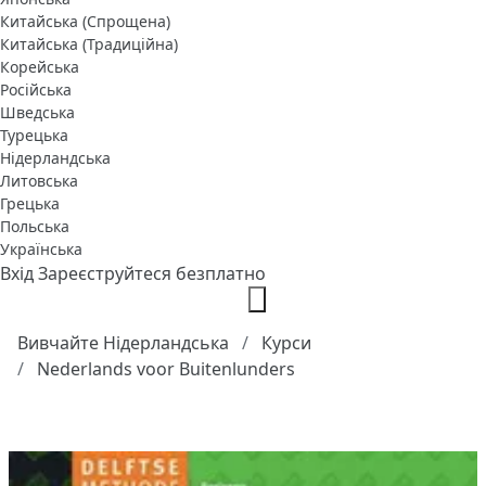
Китайська (Спрощена)
Китайська (Традиційна)
Корейська
Російська
Шведська
Турецька
Нідерландська
Литовська
Грецька
Польська
Українська
Вхід
Зареєструйтеся безплатно
Вивчайте Нідерландська
Курси
Nederlands voor Buitenlunders