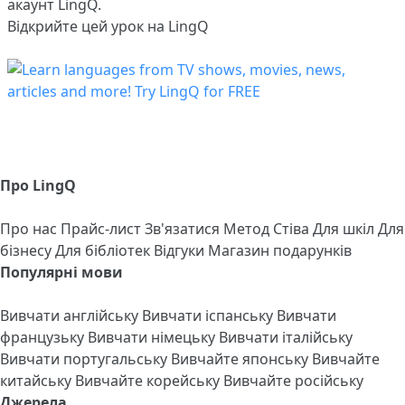
акаунт LingQ.
Відкрийте цей урок на LingQ
Про LingQ
Про нас
Прайс-лист
Зв'язатися
Метод Стіва
Для шкіл
Для
бізнесу
Для бібліотек
Відгуки
Магазин подарунків
Популярні мови
Вивчати англійську
Вивчати іспанську
Вивчати
французьку
Вивчати німецьку
Вивчати італійську
Вивчати португальську
Вивчайте японську
Вивчайте
китайську
Вивчайте корейську
Вивчайте російську
Джерела