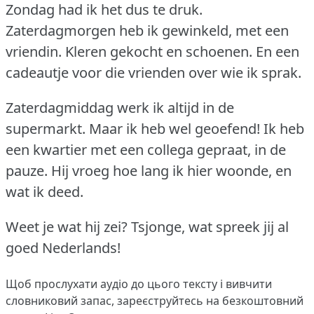
Zondag had ik het dus te druk.
Zaterdagmorgen heb ik gewinkeld, met een
vriendin.
Kleren gekocht en schoenen.
En een
cadeautje voor die vrienden over wie ik sprak.
Zaterdagmiddag werk ik altijd in de
supermarkt.
Maar ik heb wel geoefend!
Ik heb
een kwartier met een collega gepraat, in de
pauze.
Hij vroeg hoe lang ik hier woonde, en
wat ik deed.
Weet je wat hij zei?
Tsjonge, wat spreek jij al
goed Nederlands!
Щоб прослухати аудіо до цього тексту і вивчити
словниковий запас,
зареєструйтесь
на безкоштовний