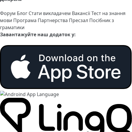
Форум
Блог
Стати викладачем
Вакансії
Тест на знання
мови
Програма Партнерства
Пресзал
Посібник з
граматики
Завантажуйте наш додаток у: