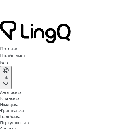
Про нас
Прайс-лист
Блог
uk
Англійська
Іспанська
Німецька
Французька
Італійська
Португальська
Японська