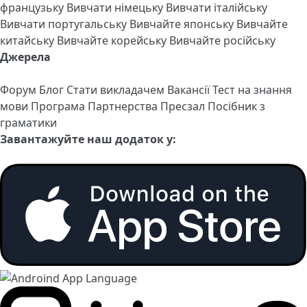
французьку
Вивчати німецьку
Вивчати італійську
Вивчати португальську
Вивчайте японську
Вивчайте
китайську
Вивчайте корейську
Вивчайте російську
Джерела
Форум
Блог
Стати викладачем
Вакансії
Тест на знання
мови
Програма Партнерства
Пресзал
Посібник з
граматики
Завантажуйте наш додаток у: