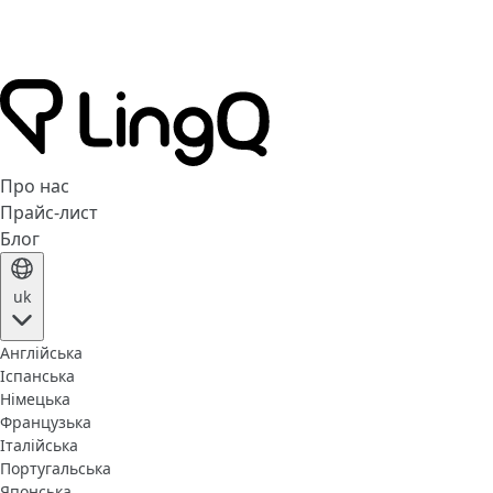
Про нас
Прайс-лист
Блог
uk
Англійська
Іспанська
Німецька
Французька
Італійська
Португальська
Японська