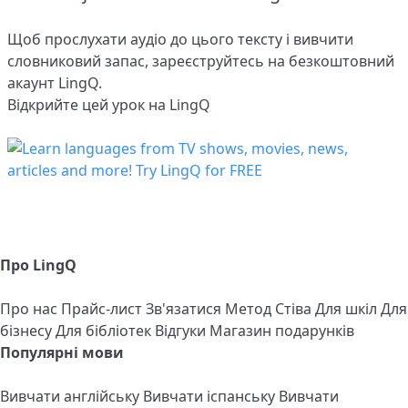
Щоб прослухати аудіо до цього тексту і вивчити
словниковий запас,
зареєструйтесь
на безкоштовний
акаунт LingQ.
Відкрийте цей урок на LingQ
Про LingQ
Про нас
Прайс-лист
Зв'язатися
Метод Стіва
Для шкіл
Для
бізнесу
Для бібліотек
Відгуки
Магазин подарунків
Популярні мови
Вивчати англійську
Вивчати іспанську
Вивчати