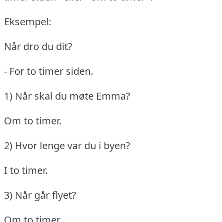
Eksempel:
Når dro du dit?
- For to timer siden.
1) Når skal du møte Emma?
Om to timer.
2) Hvor lenge var du i byen?
I to timer.
3) Når går flyet?
Om to timer.