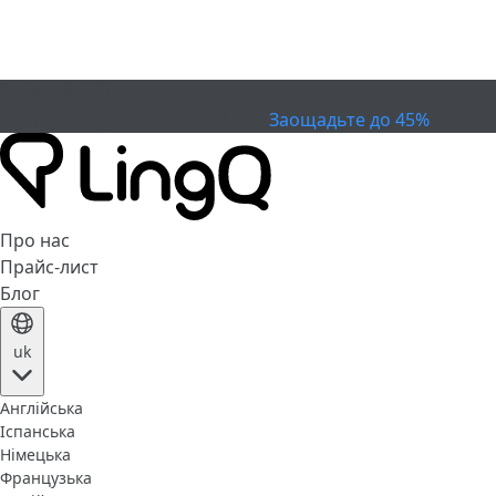
ЗАКІНЧИВСЯ
Святкуйте Кубок
Extended Sale
Заощадьте до 45%
Про нас
Прайс-лист
Блог
uk
Англійська
Іспанська
Німецька
Французька