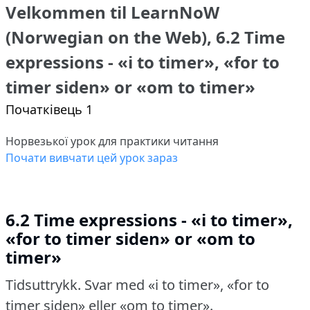
Velkommen til LearnNoW
(Norwegian on the Web), 6.2 Time
expressions - «i to timer», «for to
timer siden» or «om to timer»
Початківець 1
Норвезької урок для практики читання
Почати вивчати цей урок зараз
6.2 Time expressions - «i to timer»,
«for to timer siden» or «om to
timer»
Tidsuttrykk.
Svar med «i to timer», «for to
timer siden» eller «om to timer».