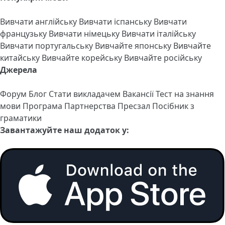
Вивчати англійську
Вивчати іспанську
Вивчати
французьку
Вивчати німецьку
Вивчати італійську
Вивчати португальську
Вивчайте японську
Вивчайте
китайську
Вивчайте корейську
Вивчайте російську
Джерела
Форум
Блог
Стати викладачем
Вакансії
Тест на знання
мови
Програма Партнерства
Пресзал
Посібник з
граматики
Завантажуйте наш додаток у: