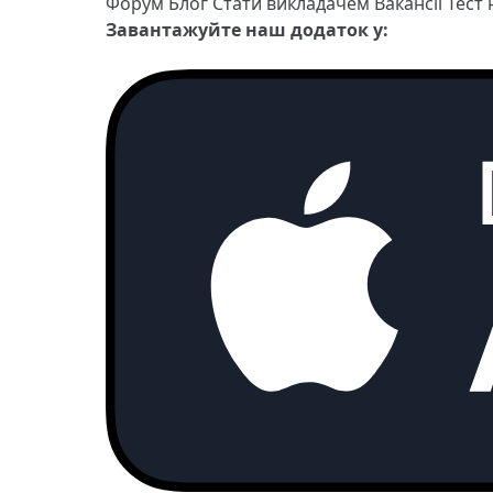
Форум
Блог
Стати викладачем
Вакансії
Тест
Завантажуйте наш додаток у: