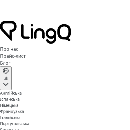
Про нас
Прайс-лист
Блог
uk
Англійська
Іспанська
Німецька
Французька
Італійська
Португальська
Японська