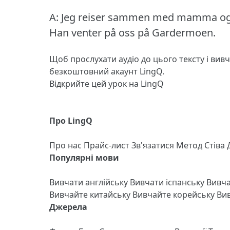
A: Jeg reiser sammen med mamma og
Han venter på oss på Gardermoen.
Щоб прослухати аудіо до цього тексту і вив
безкоштовний акаунт LingQ.
Відкрийте цей урок на LingQ
Про LingQ
Про нас
Прайс-лист
Зв'язатися
Метод Стіва
Популярні мови
Вивчати англійську
Вивчати іспанську
Вивч
Вивчайте китайську
Вивчайте корейську
Вив
Джерела