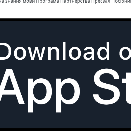
 на знання мови
Програма Партнерства
Пресзал
Посібни