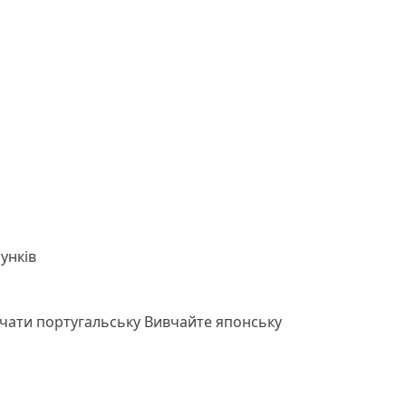
унків
чати португальську
Вивчайте японську