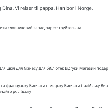
 Dina.
Vi reiser til pappa.
Han bor i Norge.
чити словниковий запас,
зареєструйтесь
на
Для шкіл
Для бізнесу
Для бібліотек
Відгуки
Магазин подар
ати французьку
Вивчати німецьку
Вивчати італійську
Вив
чайте російську