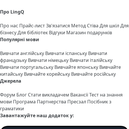
Про LingQ
Про нас
Прайс-лист
Зв'язатися
Метод Стіва
Для шкіл
Для
бізнесу
Для бібліотек
Відгуки
Магазин подарунків
Популярні мови
Вивчати англійську
Вивчати іспанську
Вивчати
французьку
Вивчати німецьку
Вивчати італійську
Вивчати португальську
Вивчайте японську
Вивчайте
китайську
Вивчайте корейську
Вивчайте російську
Джерела
Форум
Блог
Стати викладачем
Вакансії
Тест на знання
мови
Програма Партнерства
Пресзал
Посібник з
граматики
Завантажуйте наш додаток у: