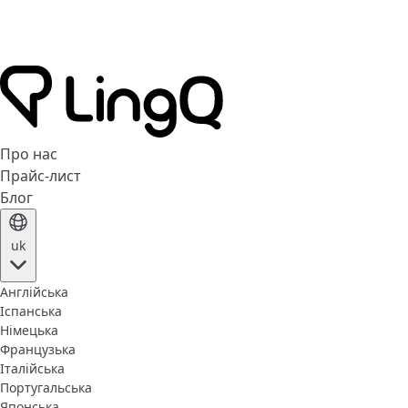
Про нас
Прайс-лист
Блог
uk
Англійська
Іспанська
Німецька
Французька
Італійська
Португальська
Японська