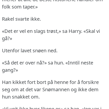
folk som taper.»
Rakel svarte ikke.
«Det er vel en slags trøst,» sa Harry.
«Skal vi
gå?»
Utenfor lavet snøen ned.
«Så det er over nå?» sa hun.
«Inntil neste
gang?»
Han kikket fort bort på henne for å forsikre
seg om at det var Snømannen og ikke dem
hun snakket om.
«Vi veit ikke hvor likene er,» sa han.
«Jeg var i