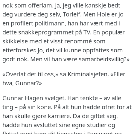
nok som offerlam.
Ja, jeg ville kanskje bedt
deg vurdere deg selv, Torleif.
Men Hole er jo
en profilert politimann, han har vært med i
dette snakkeprogrammet på TV.
En populær
skikkelse med et visst renommé som
etterforsker.
Jo, det vil kunne oppfattes som
godt nok.
Men vil han være samarbeidsvillig?»
«Overlat det til oss,» sa Kriminalsjefen.
«Eller
hva, Gunnar?»
Gunnar Hagen svelget.
Han tenkte – av alle
ting – på sin kone.
På alt hun hadde ofret for at
han skulle gjøre karriere.
Da de giftet seg,
hadde hun avsluttet sine egne studier og
flyttet med ham dit tjenesten i Forsvaret og