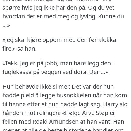
spørre hvis jeg ikke har den på.
Og du vet
hvordan det er med meg og lyving.
Kunne du
…»
«Jeg skal kjøre oppom med den før klokka
fire,» sa han.
«Takk.
Jeg er på jobb, men bare legg den i
fuglekassa på veggen ved døra.
Der …»
Hun behøvde ikke si mer.
Det var der hun
hadde pleid å legge husnøkkelen når han kom
til henne etter at hun hadde lagt seg.
Harry slo
hånden mot relingen: «Ifølge Arve Støp er
feilen med Roald Amundsen at han vant.
Han
mener at alle de beste historiene handler om