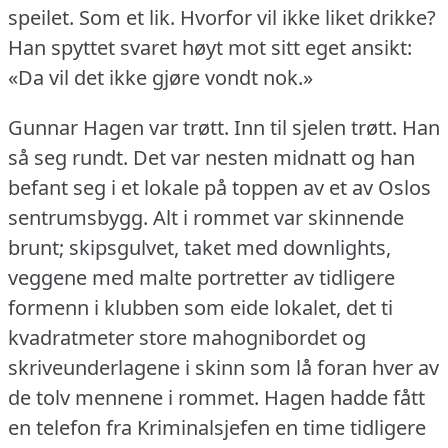
speilet.
Som et lik.
Hvorfor vil ikke liket drikke?
Han spyttet svaret høyt mot sitt eget ansikt:
«Da vil det ikke gjøre vondt nok.»
Gunnar Hagen var trøtt.
Inn til sjelen trøtt.
Han
så seg rundt.
Det var nesten midnatt og han
befant seg i et lokale på toppen av et av Oslos
sentrumsbygg.
Alt i rommet var skinnende
brunt; skipsgulvet, taket med downlights,
veggene med malte portretter av tidligere
formenn i klubben som eide lokalet, det ti
kvadratmeter store mahognibordet og
skriveunderlagene i skinn som lå foran hver av
de tolv mennene i rommet.
Hagen hadde fått
en telefon fra Kriminalsjefen en time tidligere