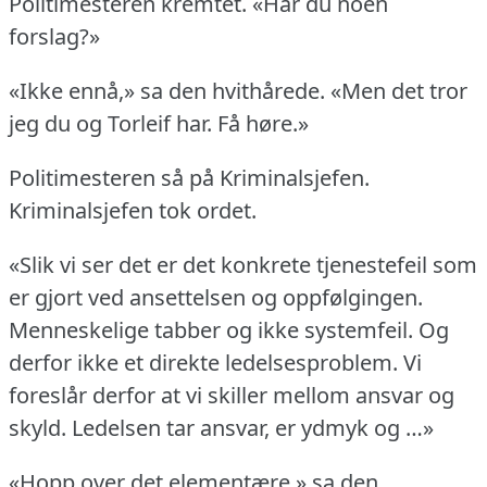
Politimesteren kremtet.
«Har du noen
forslag?»
«Ikke ennå,» sa den hvithårede.
«Men det tror
jeg du og Torleif har.
Få høre.»
Politimesteren så på Kriminalsjefen.
Kriminalsjefen tok ordet.
«Slik vi ser det er det konkrete tjenestefeil som
er gjort ved ansettelsen og oppfølgingen.
Menneskelige tabber og ikke systemfeil.
Og
derfor ikke et direkte ledelsesproblem.
Vi
foreslår derfor at vi skiller mellom ansvar og
skyld.
Ledelsen tar ansvar, er ydmyk og …»
«Hopp over det elementære,» sa den