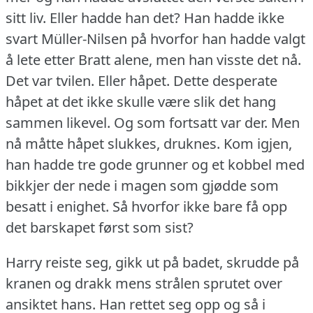
sitt liv.
Eller hadde han det?
Han hadde ikke
svart Müller-Nilsen på hvorfor han hadde valgt
å lete etter Bratt alene, men han visste det nå.
Det var tvilen.
Eller håpet.
Dette desperate
håpet at det ikke skulle være slik det hang
sammen likevel.
Og som fortsatt var der.
Men
nå måtte håpet slukkes, druknes.
Kom igjen,
han hadde tre gode grunner og et kobbel med
bikkjer der nede i magen som gjødde som
besatt i enighet.
Så hvorfor ikke bare få opp
det barskapet først som sist?
Harry reiste seg, gikk ut på badet, skrudde på
kranen og drakk mens strålen sprutet over
ansiktet hans.
Han rettet seg opp og så i