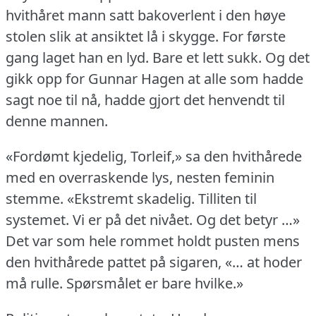
hvithåret mann satt bakoverlent i den høye
stolen slik at ansiktet lå i skygge.
For første
gang laget han en lyd.
Bare et lett sukk.
Og det
gikk opp for Gunnar Hagen at alle som hadde
sagt noe til nå, hadde gjort det henvendt til
denne mannen.
«Fordømt kjedelig, Torleif,» sa den hvithårede
med en overraskende lys, nesten feminin
stemme.
«Ekstremt skadelig.
Tilliten til
systemet.
Vi er på det nivået.
Og det betyr …»
Det var som hele rommet holdt pusten mens
den hvithårede pattet på sigaren, «… at hoder
må rulle.
Spørsmålet er bare hvilke.»