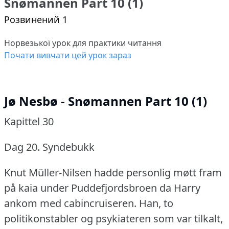
Snømannen Part 10 (1)
Розвинений 1
Норвезької урок для практики читання
Почати вивчати цей урок зараз
Jø Nesbø - Snømannen Part 10 (1)
Kapittel 30
Dag 20.
Syndebukk
Knut Müller-Nilsen hadde personlig møtt fram
på kaia under Puddefjordsbroen da Harry
ankom med cabincruiseren.
Han, to
politikonstabler og psykiateren som var tilkalt,