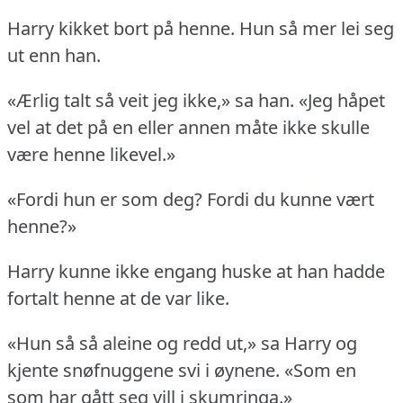
Harry kikket bort på henne.
Hun så mer lei seg
ut enn han.
«Ærlig talt så veit jeg ikke,» sa han.
«Jeg håpet
vel at det på en eller annen måte ikke skulle
være henne likevel.»
«Fordi hun er som deg?
Fordi du kunne vært
henne?»
Harry kunne ikke engang huske at han hadde
fortalt henne at de var like.
«Hun så så aleine og redd ut,» sa Harry og
kjente snøfnuggene svi i øynene.
«Som en
som har gått seg vill i skumringa.»