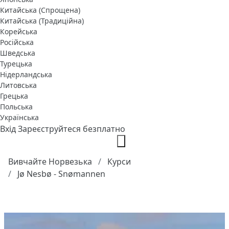
Китайська (Спрощена)
Китайська (Традиційна)
Корейська
Російська
Шведська
Турецька
Нідерландська
Литовська
Грецька
Польська
Українська
Вхід
Зареєструйтеся безплатно
Вивчайте Норвезька
Курси
Jø Nesbø - Snømannen