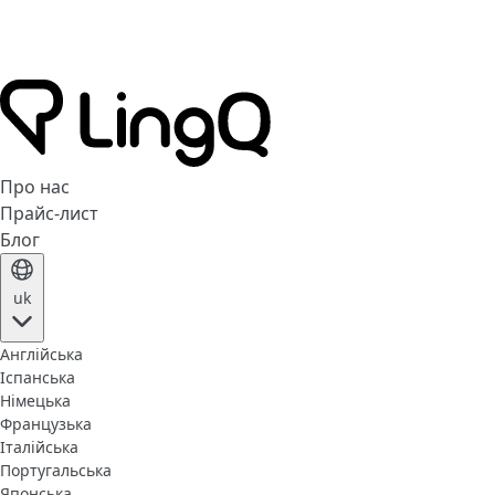
Про нас
Прайс-лист
Блог
uk
Англійська
Іспанська
Німецька
Французька
Італійська
Португальська
Японська