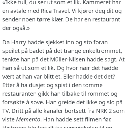
«Ikke tull, du ser ut som et lik.
Kammeret har
en avtale med Rica Travel.
Vi kjører deg dit og
sender noen tørre klær.
De har en restaurant
der også.»
Da Harry hadde sjekket inn og sto foran
speilet på badet på det trange enkeltrommet,
tenkte han på det Müller-Nilsen hadde sagt.
At
han så ut som et lik.
Og hvor nær det hadde
vært at han var blitt et.
Eller hadde det det?
Etter å ha dusjet og spist i den tomme
restauranten gikk han tilbake til rommet og
forsøkte å sove.
Han greide det ikke og slo på
TV.
Dritt på alle kanaler bortsett fra NRK 2 som
viste
Memento
.
Han hadde sett filmen før.
Historien ble fortalt fra synsvinkelen til en