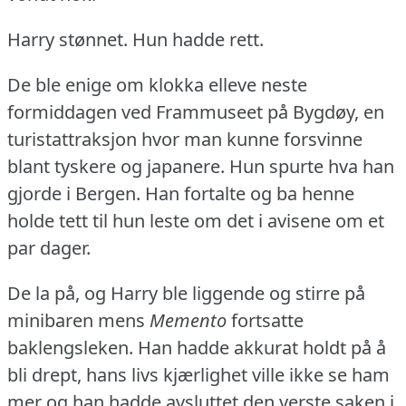
Harry stønnet.
Hun hadde rett.
De ble enige om klokka elleve neste
formiddagen ved Frammuseet på Bygdøy, en
turistattraksjon hvor man kunne forsvinne
blant tyskere og japanere.
Hun spurte hva han
gjorde i Bergen.
Han fortalte og ba henne
holde tett til hun leste om det i avisene om et
par dager.
De la på, og Harry ble liggende og stirre på
minibaren mens
Memento
fortsatte
baklengsleken.
Han hadde akkurat holdt på å
bli drept, hans livs kjærlighet ville ikke se ham
mer og han hadde avsluttet den verste saken i