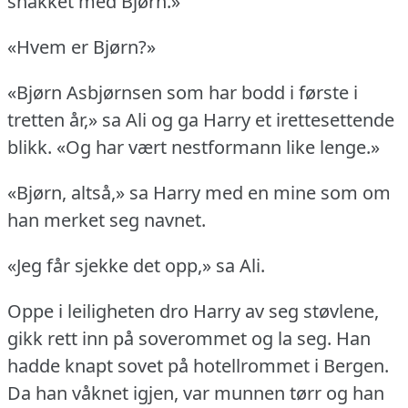
snakket med Bjørn.»
«Hvem er Bjørn?»
«Bjørn Asbjørnsen som har bodd i første i
tretten år,» sa Ali og ga Harry et irettesettende
blikk.
«Og har vært nestformann like lenge.»
«Bjørn, altså,» sa Harry med en mine som om
han merket seg navnet.
«Jeg får sjekke det opp,» sa Ali.
Oppe i leiligheten dro Harry av seg støvlene,
gikk rett inn på soverommet og la seg.
Han
hadde knapt sovet på hotellrommet i Bergen.
Da han våknet igjen, var munnen tørr og han