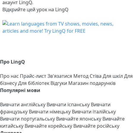
акаунт LingQ.
Відкрийте цей урок на LingQ
Про LingQ
Про нас
Прайс-лист
Зв'язатися
Метод Стіва
Для шкіл
Для
бізнесу
Для бібліотек
Відгуки
Магазин подарунків
Популярні мови
Вивчати англійську
Вивчати іспанську
Вивчати
французьку
Вивчати німецьку
Вивчати італійську
Вивчати португальську
Вивчайте японську
Вивчайте
китайську
Вивчайте корейську
Вивчайте російську
Джерела