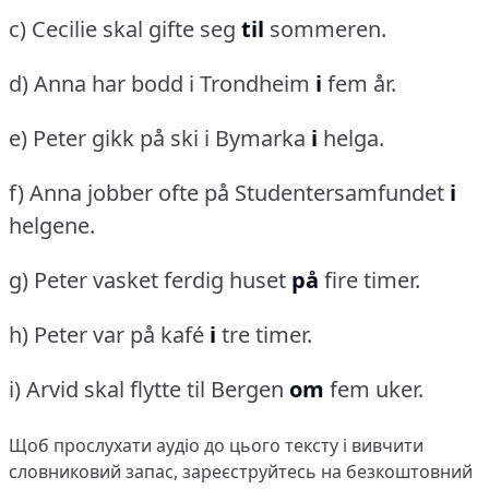
c) Cecilie skal gifte seg
til
sommeren.
d) Anna har bodd i Trondheim
i
fem år.
e) Peter gikk på ski i Bymarka
i
helga.
f) Anna jobber ofte på Studentersamfundet
i
helgene.
g) Peter vasket ferdig huset
på
fire timer.
h) Peter var på kafé
i
tre timer.
i) Arvid skal flytte til Bergen
om
fem uker.
Щоб прослухати аудіо до цього тексту і вивчити
словниковий запас,
зареєструйтесь
на безкоштовний