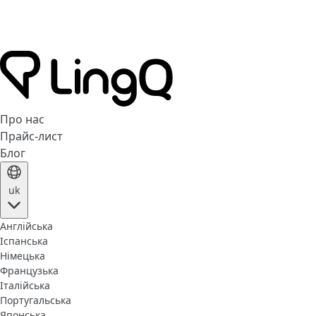
Про нас
Прайс-лист
Блог
uk
Англійська
Іспанська
Німецька
Французька
Італійська
Португальська
Японська