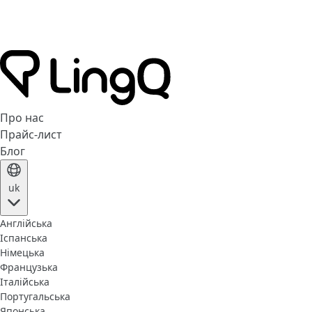
Про нас
Прайс-лист
Блог
uk
Англійська
Іспанська
Німецька
Французька
Італійська
Португальська
Японська