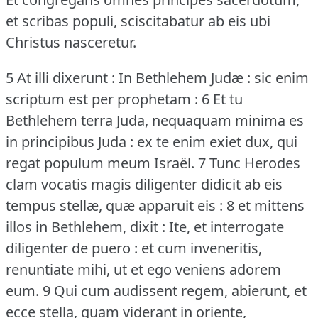
et scribas populi, sciscitabatur ab eis ubi
Christus nasceretur.
5 At illi dixerunt : In Bethlehem Judæ : sic enim
scriptum est per prophetam : 6 Et tu
Bethlehem terra Juda, nequaquam minima es
in principibus Juda : ex te enim exiet dux, qui
regat populum meum Israël.
7 Tunc Herodes
clam vocatis magis diligenter didicit ab eis
tempus stellæ, quæ apparuit eis : 8 et mittens
illos in Bethlehem, dixit : Ite, et interrogate
diligenter de puero : et cum inveneritis,
renuntiate mihi, ut et ego veniens adorem
eum.
9 Qui cum audissent regem, abierunt, et
ecce stella, quam viderant in oriente,