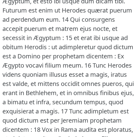
Ægyptum, et esto ibi usque dum dicam tibi.
Futurum est enim ut Herodes quærat puerum
ad perdendum eum.
14 Qui consurgens
accepit puerum et matrem ejus nocte, et
secessit in Ægyptum : 15 et erat ibi usque ad
obitum Herodis : ut adimpleretur quod dictum
est a Domino per prophetam dicentem : Ex
Ægypto vocavi filium meum.
16 Tunc Herodes
videns quoniam illusus esset a magis, iratus
est valde, et mittens occidit omnes pueros, qui
erant in Bethlehem, et in omnibus finibus ejus,
a bimatu et infra, secundum tempus, quod
exquisierat a magis.
17 Tunc adimpletum est
quod dictum est per Jeremiam prophetam
dicentem : 18 Vox in Rama audita est ploratus,