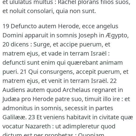
et ululatus multus : Rachel plorans filios suos,
et noluit consolari, quia non sunt.
19 Defuncto autem Herode, ecce angelus
Domini apparuit in somnis Joseph in Ægypto,
20 dicens : Surge, et accipe puerum, et
matrem ejus, et vade in terram Israël :
defuncti sunt enim qui quærebant animam
pueri.
21 Qui consurgens, accepit puerum, et
matrem ejus, et venit in terram Israël.
22
Audiens autem quod Archelaus regnaret in
Judæa pro Herode patre suo, timuit illo ire : et
admonitus in somnis, secessit in partes
Galilææ.
23 Et veniens habitavit in civitate quæ
vocatur Nazareth : ut adimpleretur quod
dictum est per prophetas : Quoniam