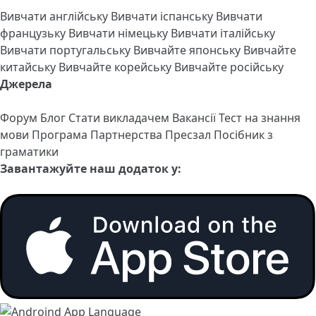
Вивчати англійську
Вивчати іспанську
Вивчати
французьку
Вивчати німецьку
Вивчати італійську
Вивчати португальську
Вивчайте японську
Вивчайте
китайську
Вивчайте корейську
Вивчайте російську
Джерела
Форум
Блог
Стати викладачем
Вакансії
Тест на знання
мови
Програма Партнерства
Пресзал
Посібник з
граматики
Завантажуйте наш додаток у: