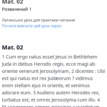
Mat. 02
Розвинений 1
Латинської урок для практики читання
Почати вивчати цей урок зараз
Mat. 02
1 Cum ergo natus esset Jesus in Bethlehem
Juda in diebus Herodis regis, ecce magi ab
oriente venerunt Jerosolymam, 2 dicentes : Ubi
est qui natus est rex Judæorum ?
vidimus
enim stellam ejus in oriente, et venimus
adorare eum.
3 Audiens autem Herodes rex,
turbatus est, et omnis Jerosolyma cum illo.
4
Et congregans omnes principes sacerdotum,