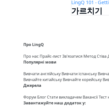
LingQ 101 - Gett
가르치기
Про LingQ
Про нас
Прайс-лист
Зв'язатися
Метод Стіва
Популярні мови
Вивчати англійську
Вивчати іспанську
Вивч
Вивчайте китайську
Вивчайте корейську
Вив
Джерела
Форум
Блог
Стати викладачем
Вакансії
Тест
Завантажуйте наш додаток у: