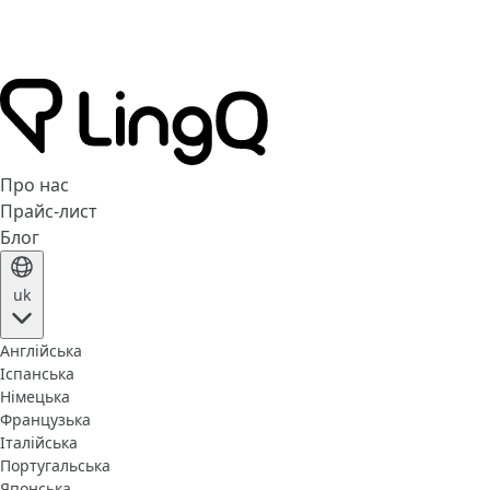
Про нас
Прайс-лист
Блог
uk
Англійська
Іспанська
Німецька
Французька
Італійська
Португальська
Японська