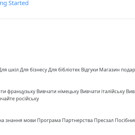
ing Started
Для шкіл
Для бізнесу
Для бібліотек
Відгуки
Магазин подар
ати французьку
Вивчати німецьку
Вивчати італійську
Вив
чайте російську
 на знання мови
Програма Партнерства
Пресзал
Посібни