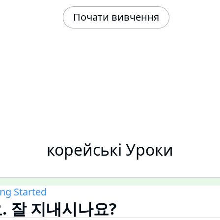
Почати вивчення
корейські Уроки
ing Started
. 잘 지내시나요?