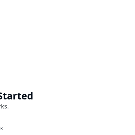
Started
ks.
к