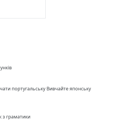
унків
чати португальську
Вивчайте японську
к з граматики