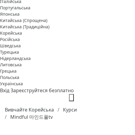
Італійська
Португальська
Японська
Китайська (Спрощена)
Китайська (Традиційна)
Корейська
Російська
Шведська
Турецька
Нідерландська
Литовська
Грецька
Польська
Українська
Вхід
Зареєструйтеся безплатно
Вивчайте Корейська
Курси
Mindful 마인드풀tv