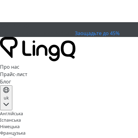
ЗАКІНЧИВСЯ
Святкуйте Кубок
Extended Sale
Заощадьте до 45%
Про нас
Прайс-лист
Блог
uk
Англійська
Іспанська
Німецька
Французька