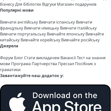
бізнесу
Для бібліотек
Відгуки
Магазин подарунків
Популярні мови
Вивчати англійську
Вивчати іспанську
Вивчати
французьку
Вивчати німецьку
Вивчати італійську
Вивчати португальську
Вивчайте японську
Вивчайте
китайську
Вивчайте корейську
Вивчайте російську
Джерела
Форум
Блог
Стати викладачем
Вакансії
Тест на знання
мови
Програма Партнерства
Пресзал
Посібник з
граматики
Завантажуйте наш додаток у: