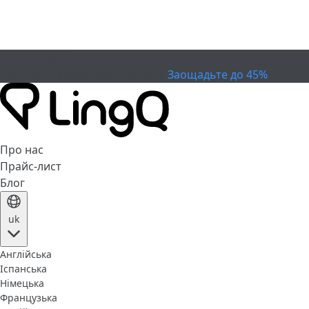
ЗАКІНЧИВСЯ
Святкуйте Кубок
Extended Sale
Заощадьте до 45%
Про нас
Прайс-лист
Блог
uk
Англійська
Іспанська
Німецька
Французька