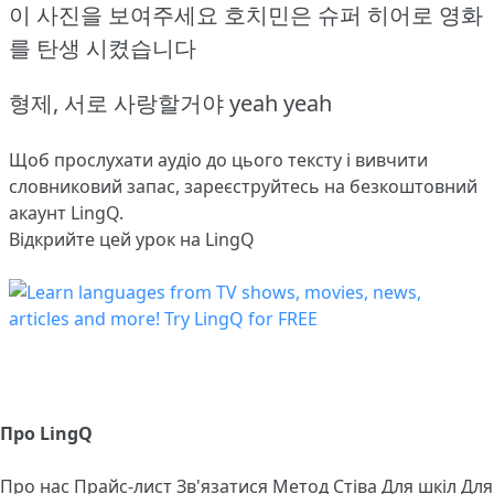
이 사진을 보여주세요 호치민은 슈퍼 히어로 영화
를 탄생 시켰습니다
형제, 서로 사랑할거야 yeah yeah
Щоб прослухати аудіо до цього тексту і вивчити
словниковий запас,
зареєструйтесь
на безкоштовний
акаунт LingQ.
Відкрийте цей урок на LingQ
Про LingQ
Про нас
Прайс-лист
Зв'язатися
Метод Стіва
Для шкіл
Для