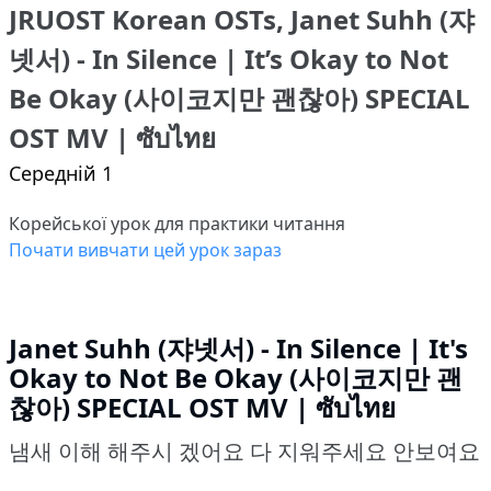
JRUOST Korean OSTs, Janet Suhh (쟈
넷서) - In Silence | It’s Okay to Not
Be Okay (사이코지만 괜찮아) SPECIAL
OST MV | ซับไทย
Середній 1
Корейської урок для практики читання
Почати вивчати цей урок зараз
Janet Suhh (쟈넷서) - In Silence | It's
Okay to Not Be Okay (사이코지만 괜
찮아) SPECIAL OST MV | ซับไทย
냄새 이해 해주시 겠어요 다 지워주세요 안보여요