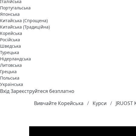
Італійська
Португальська
Японська
Китайська (Спрощена)
Китайська (Традиційна)
Корейська
Російська
Шведська
Турецька
Нідерландська
Литовська
Грецька
Польська
Українська
Вхід
Зареєструйтеся безплатно
Вивчайте Корейська
Курси
JRUOST 