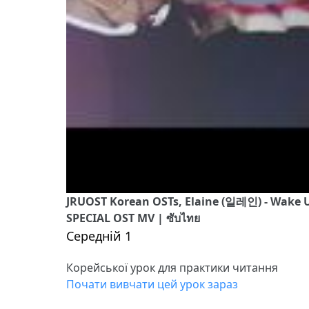
JRUOST Korean OSTs, Elaine (일레인) - Wake
SPECIAL OST MV | ซับไทย
Середній 1
Корейської урок для практики читання
Почати вивчати цей урок зараз