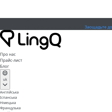
ЗАКІНЧИВСЯ
Святкуйте Кубок
Extended Sale
Заощадьте до
Про нас
Прайс-лист
Блог
uk
Англійська
Іспанська
Німецька
Французька