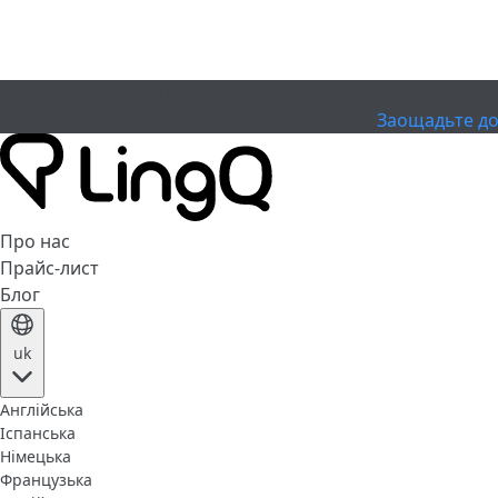
ЗАКІНЧИВСЯ
Святкуйте Кубок
Extended Sale
Заощадьте до
Про нас
Прайс-лист
Блог
uk
Англійська
Іспанська
Німецька
Французька