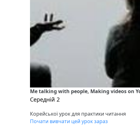
Me talking with people, Making videos on Y
Середній 2
Корейської урок для практики читання
Почати вивчати цей урок зараз