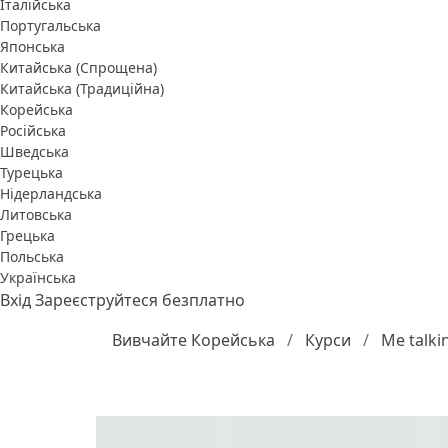
Італійська
Португальська
Японська
Китайська (Спрощена)
Китайська (Традиційна)
Корейська
Російська
Шведська
Турецька
Нідерландська
Литовська
Грецька
Польська
Українська
Вхід
Зареєструйтеся безплатно
Вивчайте Корейська
Курси
Me talki