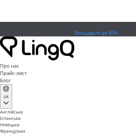
ЗАКІНЧИВСЯ
Святкуйте Кубок
Extended Sale
Заощадьте до 45%
Про нас
Прайс-лист
Блог
uk
Англійська
Іспанська
Німецька
Французька