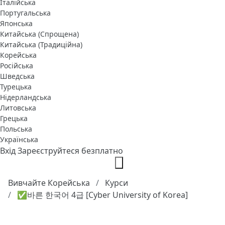
Італійська
Португальська
Японська
Китайська (Спрощена)
Китайська (Традиційна)
Корейська
Російська
Шведська
Турецька
Нідерландська
Литовська
Грецька
Польська
Українська
Вхід
Зареєструйтеся безплатно
Вивчайте Корейська
Курси
✅바른 한국어 4급 [Cyber University of Korea]