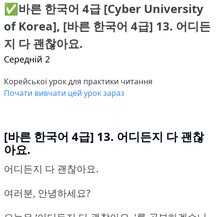
✅바른 한국어 4급 [Cyber University
of Korea], [바른 한국어 4급] 13. 어디든
지 다 괜찮아요.
Середній 2
Корейської урок для практики читання
Почати вивчати цей урок зараз
[바른 한국어 4급] 13. 어디든지 다 괜찮
아요.
어디든지 다 괜찮아요.
여러분, 안녕하세요?