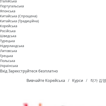
Італійська
Португальська
Японська
Китайська (Спрощена)
Китайська (Традиційна)
Корейська
Російська
Шведська
Турецька
Нідерландська
Литовська
Грецька
Польська
Українська
Вхід
Зареєструйтеся безплатно
Вивчайте Корейська
Курси
작가 김영하