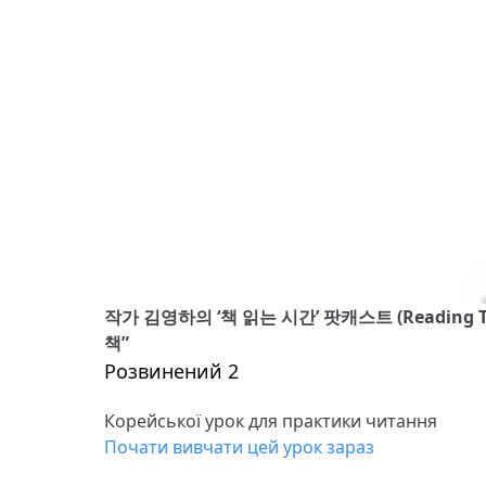
작가 김영하의 ‘책 읽는 시간’ 팟캐스트 (Reading Ti
책”
Розвинений 2
Корейської урок для практики читання
Почати вивчати цей урок зараз