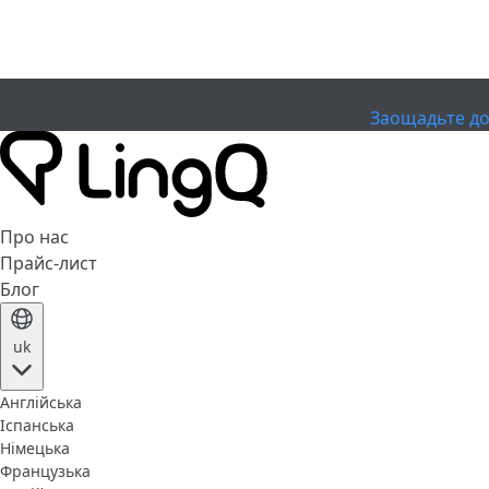
ЗАКІНЧИВСЯ
Святкуйте Кубок
Extended Sale
Заощадьте до
Про нас
Прайс-лист
Блог
uk
Англійська
Іспанська
Німецька
Французька