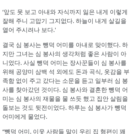
‘앞도 못 보고 아내와 자식까지 잃은 내게 이렇게
잘해 주니 고맙기 그지없다.
하늘이 내게 살길을
열어 주시려나 보다.'
결국 심 봉사는 뺑덕 어미를 아내로 맞이했다.
하
지만 그녀는 심 봉사의 생각처럼 좋은 사람이 아
니었다.
사실 뺑덕 어미는 장사꾼들이 심 봉사를
위해 공양미 삼백 석 외에도 돈과 곡식, 옷감을 부
족함 없이 주고 갔다는 소문을 듣고 일부러 심 봉
사를 찾아갔던 것이다.
심 봉사와 결혼한 뺑덕 어
미는 심 봉사의 재물을 물 쓰듯 했고 집안 살림을
돌보는 것도 뒷전이었다.
하루는 심 봉사가 뺑덕
어미에게 물었다.
“뺑덕 어미.
이웃 사람들 말이 우리 집 형편이 꽤