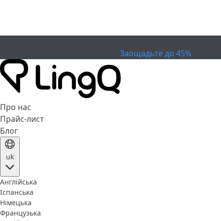
ЗАКІНЧИВСЯ
Святкуйте Кубок
Extended Sale
Заощадьте до 45%
Про нас
Прайс-лист
Блог
uk
Англійська
Іспанська
Німецька
Французька