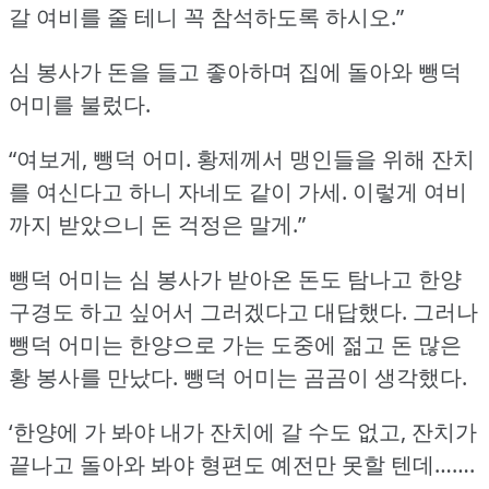
갈 여비를 줄 테니 꼭 참석하도록 하시오.”
심 봉사가 돈을 들고 좋아하며 집에 돌아와 뺑덕
어미를 불렀다.
“여보게, 뺑덕 어미.
황제께서 맹인들을 위해 잔치
를 여신다고 하니 자네도 같이 가세.
이렇게 여비
까지 받았으니 돈 걱정은 말게.”
뺑덕 어미는 심 봉사가 받아온 돈도 탐나고 한양
구경도 하고 싶어서 그러겠다고 대답했다.
그러나
뺑덕 어미는 한양으로 가는 도중에 젊고 돈 많은
황 봉사를 만났다.
뺑덕 어미는 곰곰이 생각했다.
‘한양에 가 봐야 내가 잔치에 갈 수도 없고, 잔치가
끝나고 돌아와 봐야 형편도 예전만 못할 텐데…….