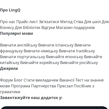
Про LingQ
Про нас
Прайс-лист
Зв'язатися
Метод Стіва
Для шкіл
Для
бізнесу
Для бібліотек
Відгуки
Магазин подарунків
Популярні мови
Вивчати англійську
Вивчати іспанську
Вивчати
французьку
Вивчати німецьку
Вивчати італійську
Вивчати португальську
Вивчайте японську
Вивчайте
китайську
Вивчайте корейську
Вивчайте російську
Джерела
Форум
Блог
Стати викладачем
Вакансії
Тест на знання
мови
Програма Партнерства
Пресзал
Посібник з
граматики
Завантажуйте наш додаток у: