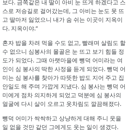
보다.
금쪽같은 내 딸이 아비 눈 뜨게 하겠다고 스
스로 저승길로 걸어갔는데, 그 아비는 눈도 못 뜨
고 딸마저 잃었으니 내가 숨 쉬는 이곳이 지옥이
다.
지옥이야.”
혼자 밥을 차려 먹을 수도 없고, 빨래며 살림도 할
수 없으니 심봉사의 몰골은 눈 뜨고 보기 힘들 정
도가 되었다.
그때 아랫마을에 뺑덕 어미라는 여
인이 심 봉사의 딱한 사정을 듣게 되었다.
뺑덕 어
미는 심 봉사를 찾아가 따뜻한 밥도 지어 주고 집
안일도 해 주며 가깝게 지냈다.
심 봉사는 뺑덕 어
미에게 점차 의지하게 되었고 덕분에 심 봉사의
얼굴에 다시 살이 오르고 옷차림도 깔끔해졌다.
뺑덕 어미가 싹싹하고 상냥하게 대해 주니 웃을
일 없을 것만 같던 그에게도 웃는 일이 생겼다.