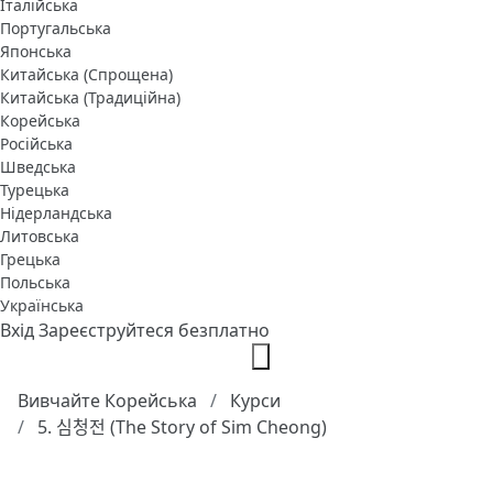
Італійська
Португальська
Японська
Китайська (Спрощена)
Китайська (Традиційна)
Корейська
Російська
Шведська
Турецька
Нідерландська
Литовська
Грецька
Польська
Українська
Вхід
Зареєструйтеся безплатно
Вивчайте Корейська
Курси
5. 심청전 (The Story of Sim Cheong)