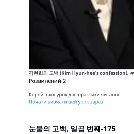
김현희의 고백 (Kim Hyun-hee's confession)
Розвинений 2
Корейської урок для практики читання
Почати вивчати цей урок зараз
눈물의 고백, 일곱 번째-175