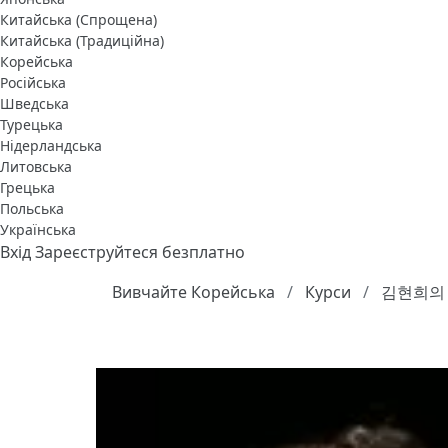
Китайська (Спрощена)
Китайська (Традиційна)
Корейська
Російська
Шведська
Турецька
Нідерландська
Литовська
Грецька
Польська
Українська
Вхід
Зареєструйтеся безплатно
Вивчайте Корейська
Курси
김현희의 고백