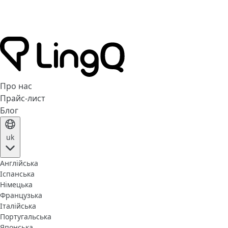
Про нас
Прайс-лист
Блог
uk
Англійська
Іспанська
Німецька
Французька
Італійська
Португальська
Японська