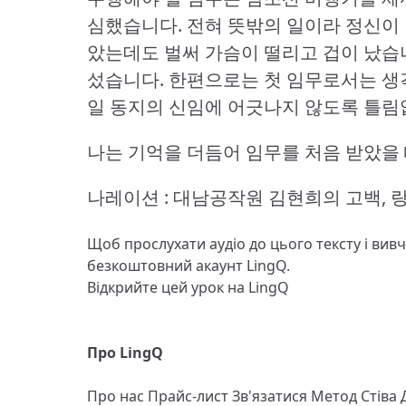
심했습니다.
전혀 뜻밖의 일이라 정신이 
았는데도 벌써 가슴이 떨리고 겁이 났습
섰습니다.
한편으로는 첫 임무로서는 생각
일 동지의 신임에 어긋나지 않도록 틀림
나는 기억을 더듬어 임무를 처음 받았을 
나레이션 : 대남공작원 김현희의 고백,
Щоб прослухати аудіо до цього тексту і вив
безкоштовний акаунт LingQ.
Відкрийте цей урок на LingQ
Про LingQ
Про нас
Прайс-лист
Зв'язатися
Метод Стіва