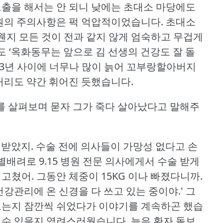
노출을 해서는 안 되니 낮에는 초대소 마당에도
원의 주의사항은 퍽 억압적이었습니다.
초대소
웬지 모든 것이 전과 같지 않게 엄숙하고 무겁게
도 ‘옥화동무는 앞으로 김 선생의 건강도 잘 돌
3년 사이에 너무나 많이 늙어 꼬부랑할아버지
허리도 약간 휘어진 듯했습니다.
를 살펴보며 묻자 그가 죽다 살아났다고 말해주
 받았지.
수술 전에 의사들이 가망성 없다고 손
배려로 9.15 병원 전문 의사에게서 수술 받게
 고쳤어.
그동안 체중이 15KG 이나 빠졌다니까.
관리에 온 신경을 다 쓰고 있는 중이야.'
그
 드는지 잠깐씩 쉬었다가 이야기를 계속하곤 했습
 수 있을지 염려스러웠습니다.
늙은 환자 돌보