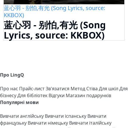
蓝心羽 - 别怕,有光 (Song Lyrics, source:
KKBOX)
蓝心羽 - 别怕,有光 (Song
Lyrics, source: KKBOX)
Про LingQ
Про нас
Прайс-лист
Зв'язатися
Метод Стіва
Для шкіл
Для
бізнесу
Для бібліотек
Відгуки
Магазин подарунків
Популярні мови
Вивчати англійську
Вивчати іспанську
Вивчати
французьку
Вивчати німецьку
Вивчати італійську