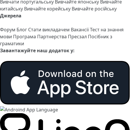
Вивчати португальську
Вивчайте японську
Вивчайте
китайську
Вивчайте корейську
Вивчайте російську
Джерела
Форум
Блог
Стати викладачем
Вакансії
Тест на знання
мови
Програма Партнерства
Пресзал
Посібник з
граматики
Завантажуйте наш додаток у: