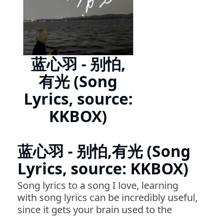
蓝心羽 - 别怕,
有光 (Song
Lyrics, source:
KKBOX)
蓝心羽 - 别怕,有光 (Song
Lyrics, source: KKBOX)
Song lyrics to a song I love, learning
with song lyrics can be incredibly useful,
since it gets your brain used to the