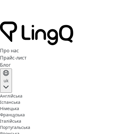
Про нас
Прайс-лист
Блог
uk
Англійська
Іспанська
Німецька
Французька
Італійська
Португальська
Японська