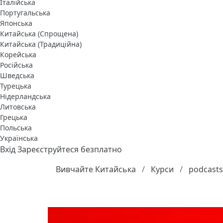
Італійська
Португальська
Японська
Китайська (Спрощена)
Китайська (Традиційна)
Корейська
Російська
Шведська
Турецька
Нідерландська
Литовська
Грецька
Польська
Українська
Вхід
Зареєструйтеся безплатно
Вивчайте Китайська
Курси
podcasts