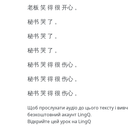
老板 笑 得 很 开心 。
秘书 哭 了 。
秘书 哭 了 。
秘书 哭 了 。
秘书 哭 得 很 伤心 。
秘书 哭 得 很 伤心 。
秘书 哭 得 很 伤心 。
Щоб прослухати аудіо до цього тексту і вив
безкоштовний акаунт LingQ.
Відкрийте цей урок на LingQ