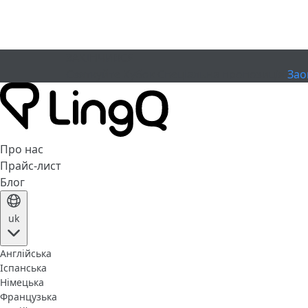
ЗАКІНЧИВСЯ
Святкуйте Кубок
Спеціальна пропозиція
Зао
Про нас
Прайс-лист
Блог
uk
Англійська
Іспанська
Німецька
Французька