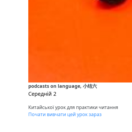
podcasts on language, 小结六
Середній 2
Китайської урок для практики читання
Почати вивчати цей урок зараз