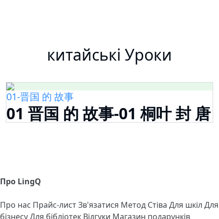
китайські Уроки
01-晋国 的 故事
01 晋国 的 故事-01 桐叶 封 唐
Про LingQ
Про нас
Прайс-лист
Зв'язатися
Метод Стіва
Для шкіл
Для
бізнесу
Для бібліотек
Відгуки
Магазин подарунків