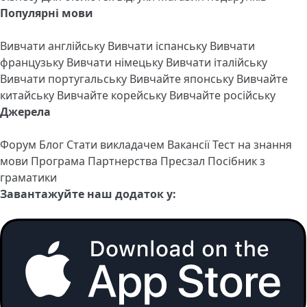
Популярні мови
Вивчати англійську
Вивчати іспанську
Вивчати
французьку
Вивчати німецьку
Вивчати італійську
Вивчати португальську
Вивчайте японську
Вивчайте
китайську
Вивчайте корейську
Вивчайте російську
Джерела
Форум
Блог
Стати викладачем
Вакансії
Тест на знання
мови
Програма Партнерства
Пресзал
Посібник з
граматики
Завантажуйте наш додаток у: