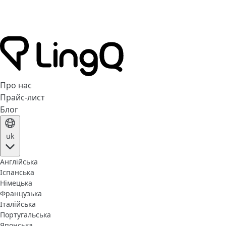
Про нас
Прайс-лист
Блог
uk
Англійська
Іспанська
Німецька
Французька
Італійська
Португальська
Японська