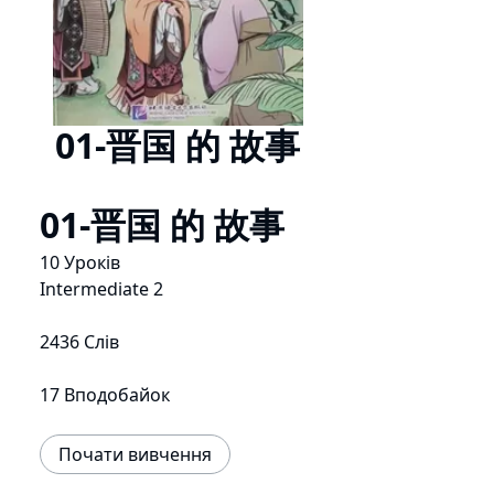
01-晋国 的 故事
01-晋国 的 故事
10 Уроків
Intermediate 2
2436 Слів
17 Вподобайок
Почати вивчення