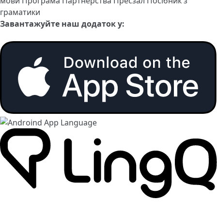
мови
Програма Партнерства
Пресзал
Посібник з
граматики
Завантажуйте наш додаток у: