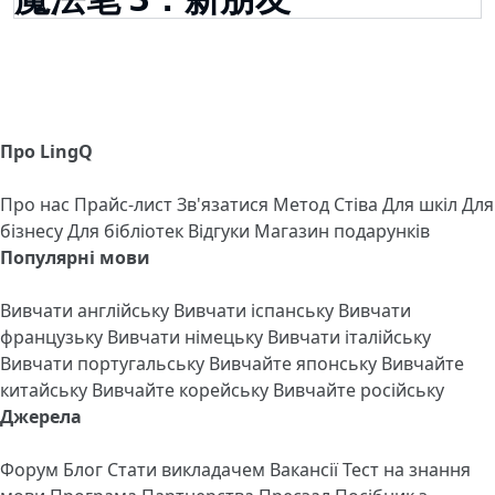
Про LingQ
Про нас
Прайс-лист
Зв'язатися
Метод Стіва
Для шкіл
Для
бізнесу
Для бібліотек
Відгуки
Магазин подарунків
Популярні мови
Вивчати англійську
Вивчати іспанську
Вивчати
французьку
Вивчати німецьку
Вивчати італійську
Вивчати португальську
Вивчайте японську
Вивчайте
китайську
Вивчайте корейську
Вивчайте російську
Джерела
Форум
Блог
Стати викладачем
Вакансії
Тест на знання