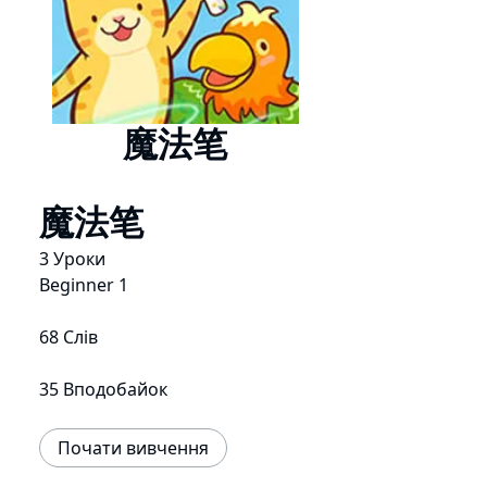
魔法笔
魔法笔
3 Уроки
Beginner 1
68 Слів
35 Вподобайок
Почати вивчення