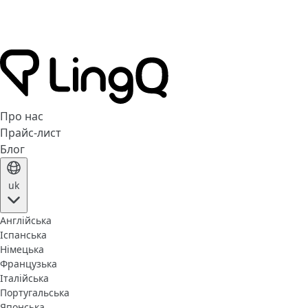
Про нас
Прайс-лист
Блог
uk
Англійська
Іспанська
Німецька
Французька
Італійська
Португальська
Японська