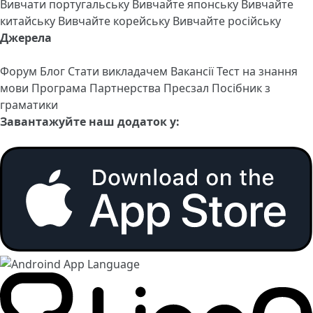
Вивчати португальську
Вивчайте японську
Вивчайте
китайську
Вивчайте корейську
Вивчайте російську
Джерела
Форум
Блог
Стати викладачем
Вакансії
Тест на знання
мови
Програма Партнерства
Пресзал
Посібник з
граматики
Завантажуйте наш додаток у: