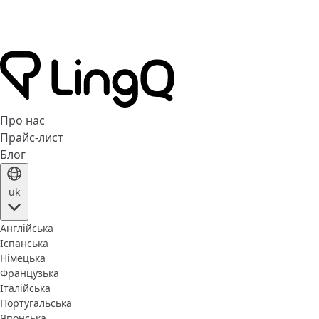
Про нас
Прайс-лист
Блог
uk
Англійська
Іспанська
Німецька
Французька
Італійська
Португальська
Японська