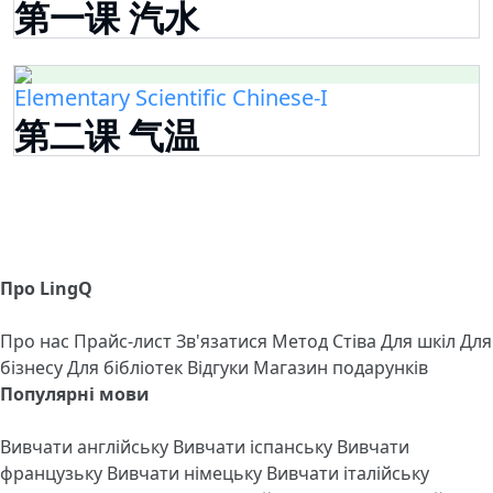
第一课 汽水
Elementary Scientific Chinese-I
第二课 气温
Про LingQ
Про нас
Прайс-лист
Зв'язатися
Метод Стіва
Для шкіл
Для
бізнесу
Для бібліотек
Відгуки
Магазин подарунків
Популярні мови
Вивчати англійську
Вивчати іспанську
Вивчати
французьку
Вивчати німецьку
Вивчати італійську