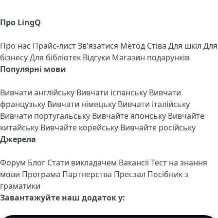
Про LingQ
Про нас
Прайс-лист
Зв'язатися
Метод Стіва
Для шкіл
Для
бізнесу
Для бібліотек
Відгуки
Магазин подарунків
Популярні мови
Вивчати англійську
Вивчати іспанську
Вивчати
французьку
Вивчати німецьку
Вивчати італійську
Вивчати португальську
Вивчайте японську
Вивчайте
китайську
Вивчайте корейську
Вивчайте російську
Джерела
Форум
Блог
Стати викладачем
Вакансії
Тест на знання
мови
Програма Партнерства
Пресзал
Посібник з
граматики
Завантажуйте наш додаток у: