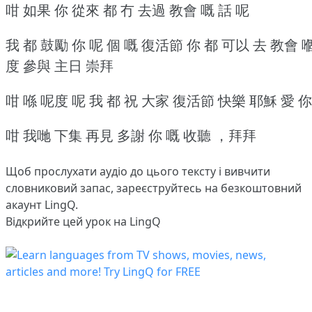
咁 如果 你 從來 都 冇 去過 教會 嘅 話 呢
我 都 鼓勵 你 呢 個 嘅 復活節 你 都 可以 去 教會 
度 參與 主日 崇拜
咁 喺 呢度 呢 我 都 祝 大家 復活節 快樂 耶穌 愛 你
咁 我哋 下集 再見 多謝 你 嘅 收聽 ，拜拜
Щоб прослухати аудіо до цього тексту і вивчити
словниковий запас,
зареєструйтесь
на безкоштовний
акаунт LingQ.
Відкрийте цей урок на LingQ