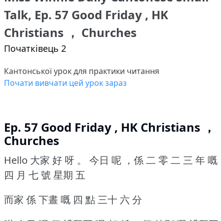
Talk, Ep. 57 Good Friday , HK
Christians ， Churches
Початківець 2
Кантонської урок для практики читання
Почати вивчати цей урок зараз
Ep. 57 Good Friday , HK Christians ，
Churches
Hello 大家 好 呀 。
今日 呢 ，係 二 零 二 三 年 嘅
四 月 七 號 星期 五
而家 係 下晝 嘅 四 點 三十 六 分