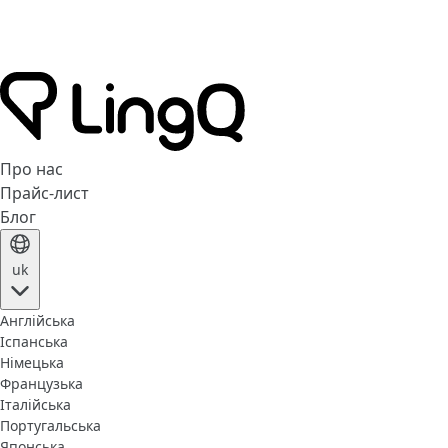
Про нас
Прайс-лист
Блог
uk
Англійська
Іспанська
Німецька
Французька
Італійська
Португальська
Японська