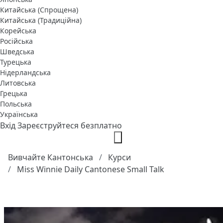
Китайська (Спрощена)
Китайська (Традиційна)
Корейська
Російська
Шведська
Турецька
Нідерландська
Литовська
Грецька
Польська
Українська
Вхід
Зареєструйтеся безплатно
Вивчайте Кантонська
Курси
Miss Winnie Daily Cantonese Small Talk