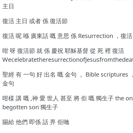
主日
復活 主日 或者 係 復活節
復活 呢 喺 廣東話 嘅 意思 係 Resurrection ，復活
咁 呀 復活節 就 係 慶祝 耶穌基督 從 死 裡 復活
WecelebratetheresurrectionofJesusfromthedea
聖經 有 一句 好 出名 嘅 金句 ， Bible scriptures 
金句
咁樣 講 嘅 ,神 愛 世人 甚至 將 佢 嘅 獨生子 the on
begotten son 獨生子
賜給 他們 即係 話 畀 佢哋