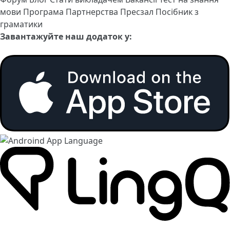
мови
Програма Партнерства
Пресзал
Посібник з
граматики
Завантажуйте наш додаток у: