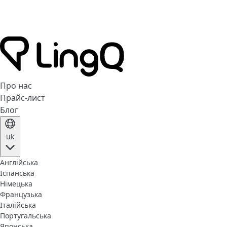
Про нас
Прайс-лист
Блог
uk
Англійська
Іспанська
Німецька
Французька
Італійська
Португальська
Японська