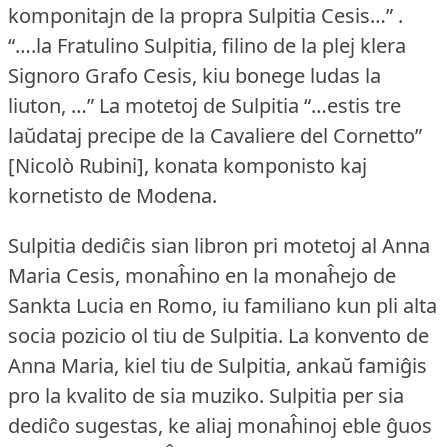
komponitajn de la propra Sulpitia Cesis…” .
“….la Fratulino Sulpitia, filino de la plej klera
Signoro Grafo Cesis, kiu bonege ludas la
liuton, …” La motetoj de Sulpitia “…estis tre
laŭdataj precipe de la Cavaliere del Cornetto”
[Nicolò Rubini], konata komponisto kaj
kornetisto de Modena.
Sulpitia dediĉis sian libron pri motetoj al Anna
Maria Cesis, monaĥino en la monaĥejo de
Sankta Lucia en Romo, iu familiano kun pli alta
socia pozicio ol tiu de Sulpitia.
La konvento de
Anna Maria, kiel tiu de Sulpitia, ankaŭ famiĝis
pro la kvalito de sia muziko.
Sulpitia per sia
dediĉo sugestas, ke aliaj monaĥinoj eble ĝuos