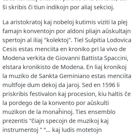
ŝi skribis ĉi tiun indikojn por aliaj sekcioj.
La aristokratoj kaj nobeloj kutimis viziti la plej
famajn konventojn por aldoni pliajn aŭskultajn
spertojn al iliaj "kolektoj".
Tiel Sulpitia Lodovica
Cesis estas menciita en kroniko pri la vivo de
Modena verkita de Giovanni Battista Spaccini,
elstara kronikisto de Modena.
En liaj kronikoj
la muziko de Sankta Geminiano estas menciita
multfoje dum dekoj da jaroj.
Sed en 1596 li
priskribis festivalon kaj procesion, kiu haltis ĉe
la pordego de la konvento por aŭskulti
muzikon de la monaĥinoj.
Ties ensemblo
prezentis "ĉiajn specojn de muzikoj kaj
instrumentoj " “… kaj ludis motetojn