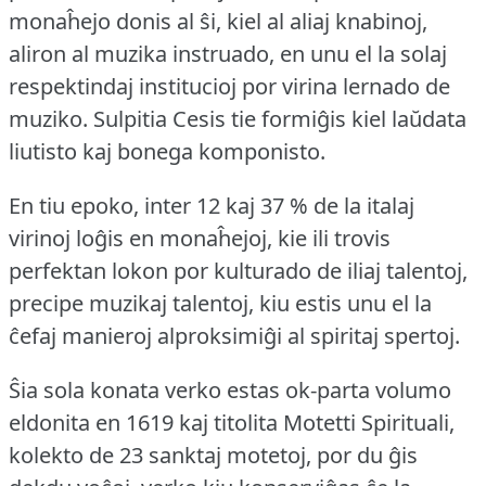
monaĥejo donis al ŝi, kiel al aliaj knabinoj,
aliron al muzika instruado, en unu el la solaj
respektindaj institucioj por virina lernado de
muziko.
Sulpitia Cesis tie formiĝis kiel laŭdata
liutisto kaj bonega komponisto.
En tiu epoko, inter 12 kaj 37 % de la italaj
virinoj loĝis en monaĥejoj, kie ili trovis
perfektan lokon por kulturado de iliaj talentoj,
precipe muzikaj talentoj, kiu estis unu el la
ĉefaj manieroj alproksimiĝi al spiritaj spertoj.
Ŝia sola konata verko estas ok-parta volumo
eldonita en 1619 kaj titolita Motetti Spirituali,
kolekto de 23 sanktaj motetoj, por du ĝis