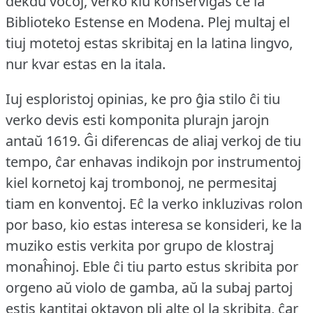
dekdu voĉoj, verko kiu konserviĝas ĉe la
Biblioteko Estense en Modena.
Plej multaj el
tiuj motetoj estas skribitaj en la latina lingvo,
nur kvar estas en la itala.
Iuj esploristoj opinias, ke pro ĝia stilo ĉi tiu
verko devis esti komponita plurajn jarojn
antaŭ 1619.
Ĝi diferencas de aliaj verkoj de tiu
tempo, ĉar enhavas indikojn por instrumentoj
kiel kornetoj kaj trombonoj, ne permesitaj
tiam en konventoj.
Eĉ la verko inkluzivas rolon
por baso, kio estas interesa se konsideri, ke la
muziko estis verkita por grupo de klostraj
monaĥinoj.
Eble ĉi tiu parto estus skribita por
orgeno aŭ violo de gamba, aŭ la subaj partoj
estis kantitaj oktavon pli alte ol la skribita, ĉar