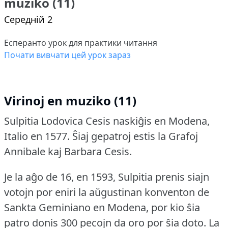
muziko (11)
Середній 2
Есперанто урок для практики читання
Почати вивчати цей урок зараз
Virinoj en muziko (11)
Sulpitia Lodovica Cesis naskiĝis en Modena,
Italio en 1577.
Ŝiaj gepatroj estis la Grafoj
Annibale kaj Barbara Cesis.
Je la aĝo de 16, en 1593, Sulpitia prenis siajn
votojn por eniri la aŭgustinan konventon de
Sankta Geminiano en Modena, por kio ŝia
patro donis 300 pecojn da oro por ŝia doto.
La