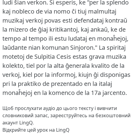
ludi ŝian verkon.
Ŝi esperis, ke "per la splendo
kaj nobleco de via nomo ĉi tiuj malmultaj
muzikaj verkoj povas esti defendataj kontraŭ
la mizero de ĝiaj kritikantoj, kaj ankaŭ, ke de
tempo al tempo ili estu ludataj en monaĥejoj,
laŭdante nian komunan Sinjoron."
La spiritaj
motetoj de Sulpitia Cesis estas grava muzika
kolekto, tiel por la alta ĝenerala kvalito de la
verkoj, kiel por la informoj, kiujn ĝi disponigas
pri la praktiko de prezentado en la italaj
monaĥejoj en la komenco de la 17a jarcento.
Щоб прослухати аудіо до цього тексту і вивчити
словниковий запас,
зареєструйтесь
на безкоштовний
акаунт LingQ.
Відкрийте цей урок на LingQ