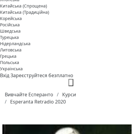
Китайська (Спрощена)
Китайська (Традиційна)
Корейська
Російська
Шведська
Турецька
Нідерландська
Литовська
Грецька
Польська
Українська
Вхід
Зареєструйтеся безплатно
Вивчайте Есперанто
Курси
Esperanta Retradio 2020