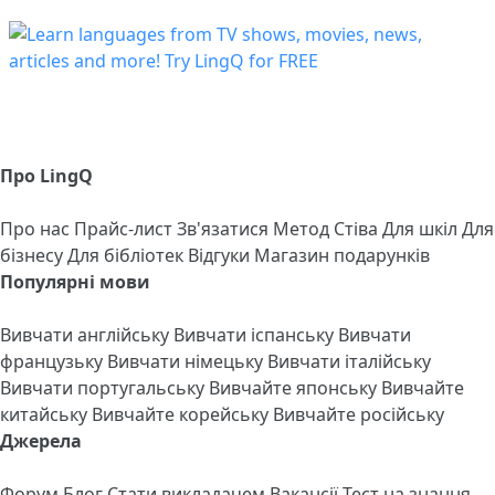
Про LingQ
Про нас
Прайс-лист
Зв'язатися
Метод Стіва
Для шкіл
Для
бізнесу
Для бібліотек
Відгуки
Магазин подарунків
Популярні мови
Вивчати англійську
Вивчати іспанську
Вивчати
французьку
Вивчати німецьку
Вивчати італійську
Вивчати португальську
Вивчайте японську
Вивчайте
китайську
Вивчайте корейську
Вивчайте російську
Джерела
Форум
Блог
Стати викладачем
Вакансії
Тест на знання