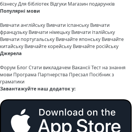
бізнесу
Для бібліотек
Відгуки
Магазин подарунків
Популярні мови
Вивчати англійську
Вивчати іспанську
Вивчати
французьку
Вивчати німецьку
Вивчати італійську
Вивчати португальську
Вивчайте японську
Вивчайте
китайську
Вивчайте корейську
Вивчайте російську
Джерела
Форум
Блог
Стати викладачем
Вакансії
Тест на знання
мови
Програма Партнерства
Пресзал
Посібник з
граматики
Завантажуйте наш додаток у: