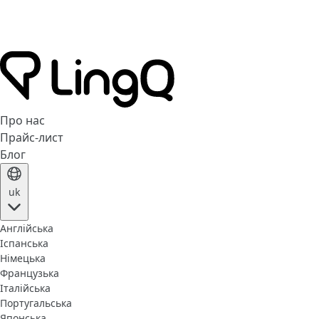
Про нас
Прайс-лист
Блог
uk
Англійська
Іспанська
Німецька
Французька
Італійська
Португальська
Японська