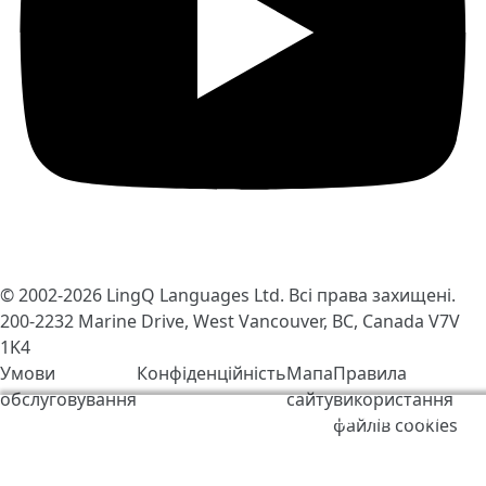
© 2002-2026
LingQ Languages Ltd.
Всі права захищені.
200-2232 Marine Drive, West Vancouver, BC, Canada
V7V
1K4
Умови
Конфіденційність
Мапа
Правила
обслуговування
сайту
використання
Ми використовуємо файли cookie, щоб зробити
файлів cookies
LingQ кращим. Відвідавши сайт, Ви погоджуєтесь з
нашими
правилами обробки файлів «cookie»
.