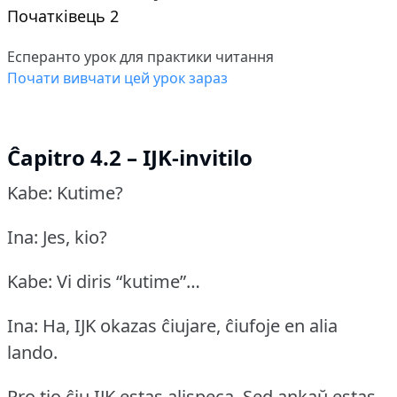
Початківець 2
Есперанто урок для практики читання
Почати вивчати цей урок зараз
Ĉapitro 4.2 – IJK-invitilo
Kabe: Kutime?
Ina: Jes, kio?
Kabe: Vi diris “kutime”…
Ina: Ha, IJK okazas ĉiujare, ĉiufoje en alia
lando.
Pro tio ĉiu IJK estas alispeca.
Sed ankaŭ estas