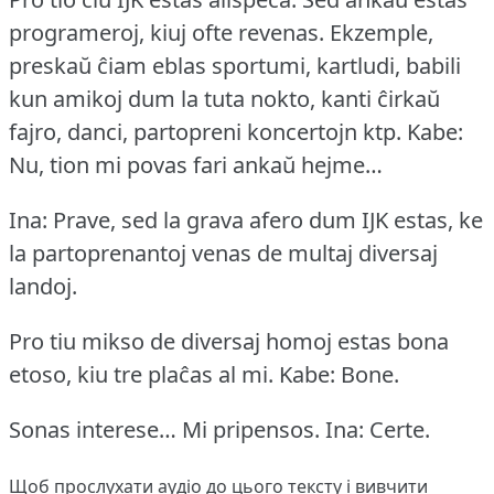
programeroj, kiuj ofte revenas.
Ekzemple,
preskaŭ ĉiam eblas sportumi, kartludi, babili
kun amikoj dum la tuta nokto, kanti ĉirkaŭ
fajro, danci, partopreni koncertojn ktp.
Kabe:
Nu, tion mi povas fari ankaŭ hejme…
Ina: Prave, sed la grava afero dum IJK estas, ke
la partoprenantoj venas de multaj diversaj
landoj.
Pro tiu mikso de diversaj homoj estas bona
etoso, kiu tre plaĉas al mi.
Kabe: Bone.
Sonas interese… Mi pripensos.
Ina: Certe.
Щоб прослухати аудіо до цього тексту і вивчити